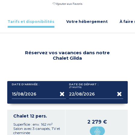
Ajouter aux Favoris
Tarifs et disponibilités
Votre hébergement
À faire
Réservez vos vacances dans notre
Chalet Gilda
DATE D'ARRIVÉE :
DATE DE DÉPART :
(7
NUITS
)
Chalet 12 pers.
2 279 €
Superficie : env. 162 m²
Salon avec 3 canapés, TV et
cheminée