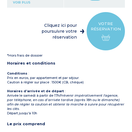
Salle à manger
VOIR PLUS
Cuisine américaine équipée
(plaque de cuisson, four,
micro-onde, lave-vaisselle)
1 cabine avec 2 lits
superposés
VOTRE
Cliquez ici pour
4 chambres
RÉSERVATION
-
Au 1er étage
poursuivre votre
1 chambre avec 2 lits
réservation
simples
1 salle de bain
WC séparé
Au 2ème étage
*Hors frais de dossier
1 suite parentale avec 2 lits
simples, salle de bain
Horaires et conditions
(baignoire + douche + WC),
balcon
2 chambres avec 2 lits
Conditions
:
simples
Prix en euros, par appartement et par séjour.
1 salle de bain
Caution à régler sur place : 1500€ (CB, chèque)
WC séparé
Chalet sur 3 niveaux
Horaires d’arrivée et de départ
:
Arrivée le samedi à partir de 17h
Prévenir impérativement l'agence,
par téléphone, en cas d’arrivée tardive (après 18h ou le dimanche)
afin de régler la caution et obtenir la marche à suivre pour récupérer
les clés.
Départ jusqu'à 10h
Le prix comprend