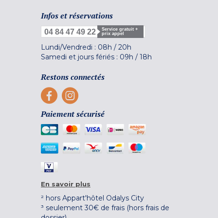
Infos et réservations
Service gratuit +
04 84 47 49 22
prix appel
Lundi/Vendredi :
08h
/
20h
Samedi et jours fériés :
09h
/
18h
Restons connectés
Paiement sécurisé
En savoir plus
² hors Appart'hôtel Odalys City
³ seulement 30€ de frais (hors frais de
dossier)