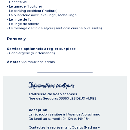
- L'accès WIFI
- Le garage (1 voiture)
- Le parking extérieur (1 voiture)
- La buanderie avec lave-linge, sèche-linge
- Le linge de lit
- Le linge de toilette
- Le ménage de fin de séjour (sauf coin cuisine & vaisselle)
Pensez y
Services optionnels à régler sur place
:
- Conciergerie (sur demande)
À noter
: Animaux non admis
Informations pratiques
L'adresse de vos vacances
Rue des Sequoias
38860
LES DEUX ALPES
Réception
La réception se situe à l'Agence Alpissimmo
Du lundi au samedi : 9h-12h et 14h-18h
Contactez le représentant Odalys (Nad au +