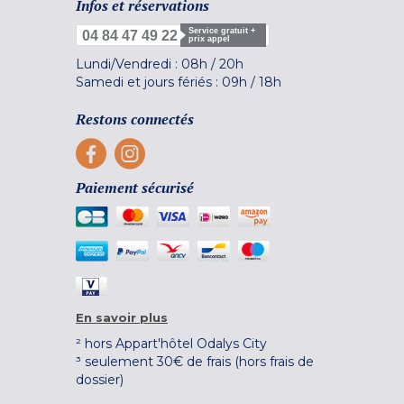
Infos et réservations
Service gratuit +
04 84 47 49 22
prix appel
Lundi/Vendredi :
08h
/
20h
Samedi et jours fériés :
09h
/
18h
Restons connectés
Paiement sécurisé
En savoir plus
² hors Appart'hôtel Odalys City
³ seulement 30€ de frais (hors frais de
dossier)