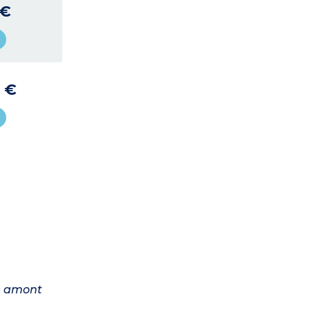
 €
5 €
en amont