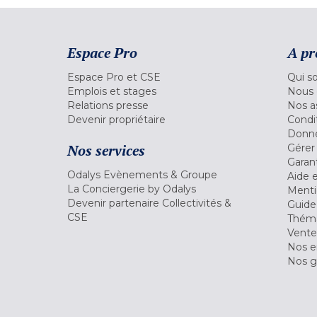
Espace Pro
A pr
Espace Pro et CSE
Qui s
Emplois et stages
Nous 
Relations presse
Nos a
Devenir propriétaire
Condi
Donné
Nos services
Gérer
Garant
Odalys Evènements & Groupe
Aide 
La Conciergerie by Odalys
Menti
Devenir partenaire Collectivités &
Guide
CSE
Théma
Vente
Nos 
Nos g