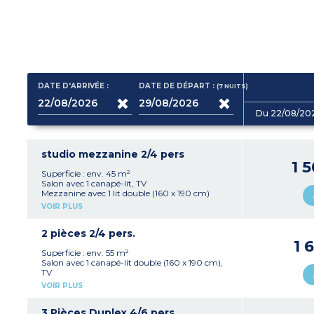
DATE D'ARRIVÉE :
DATE DE DÉPART :
(7
NUITS
)
Du 22/08/20
studio mezzanine 2/4 pers
1 
Superficie : env. 45 m²
Salon avec 1 canapé-lit, TV
Mezzanine avec 1 lit double (160 x 190 cm)
Kitchenette équipée (réfrigérateur, plaque de
VOIR PLUS
cuisson, micro-ondes, cafetière, bouilloire, lave-
vaisselle, table, chaises)
Salle de bain avec douche, bidet, toilettes,
2 pièces 2/4 pers.
sèche-cheveux
1 
Terrasse couverte avec table, chaises
Superficie : env. 55 m²
Salon avec 1 canapé-lit double (160 x 190 cm),
A noter
:
TV
Le couchage dans le salon convient aux enfants
Kitchenette équipée (réfrigérateur, plaque de
VOIR PLUS
de -14 ans.
cuisson, micro-ondes, cafetière, table, chaises)
1 chambre avec 1 grand lit double
Salle de bain avec douche, bidet, toilettes,
3 Pièces Duplex 4/6 pers.