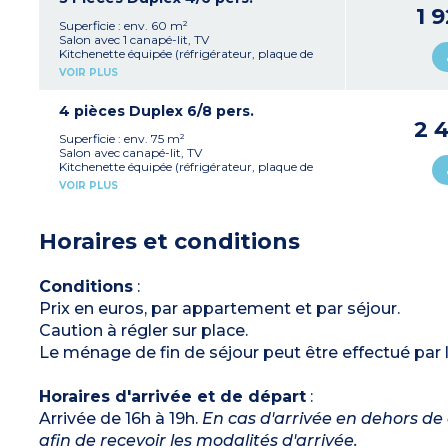
sèche-cheveux
1 
Terrasse couverte avec table, chaises
Superficie : env. 60 m²
Salon avec 1 canapé-lit, TV
Kitchenette équipée (réfrigérateur, plaque de
cuisson, micro-ondes, cafetière, table, chaises)
VOIR PLUS
1 chambre avec 1 grand lit double
1 chambre avec lits superposés
Salle de bain avec douche, bidet, toilettes,
4 pièces Duplex 6/8 pers.
sèche-cheveux
2 
Terrasse couverte avec table, chaises
Superficie : env. 75 m²
Salon avec canapé-lit, TV
Kitchenette équipée (réfrigérateur, plaque de
cuisson, micro-ondes, cafetière, table, chaises)
VOIR PLUS
2 chambres avec 1 lit double
1 chambre avec lits superposés
2 salles de bain avec douche, bidet, toilettes,
Horaires et conditions
sèche-cheveux
Terrasse couverte avec table, chaises
Conditions
:
Prix en euros, par appartement et par séjour.
Caution à régler sur place.
Le ménage de fin de séjour peut être effectué par 
Horaires d'arrivée et de départ
:
Arrivée de 16h à 19h.
En cas d'arrivée en dehors de 
afin de recevoir les modalités d'arrivée.