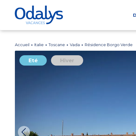
D
Accueil
Italie
Toscane
Vada
Résidence Borgo Verde
Eté
Hiver