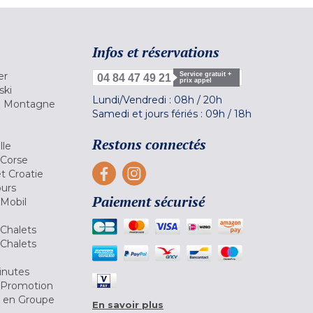
Infos et réservations
er
Service gratuit +
04 84 47 49 21
prix appel
ski
Lundi/Vendredi :
08h
/
20h
la Montagne
Samedi et jours fériés :
09h
/
18h
a
Restons connectés
lle
 Corse
et Croatie
ours
Paiement sécurisé
 Mobil
Chalets
Chalets
inutes
 Promotion
r en Groupe
En savoir plus