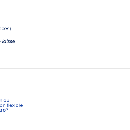
èces)
 laisse
n ou
on flexible
-30³