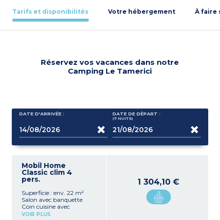
Tarifs et disponibilités
Votre hébergement
À faire
Réservez vos vacances dans notre
Camping Le Tamerici
DATE D'ARRIVÉE :
DATE DE DÉPART :
(7
NUITS
)
Mobil Home
Classic clim 4
pers.
1 304,10 €
Superficie : env. 22 m²
Salon avec banquette
Coin cuisine avec
réfrigérateur avec freezer,
VOIR PLUS