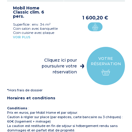
plaques 4 feux électriques
ou au gaz, micro-ondes,
Mobil Home
cafetière électrique (filtre),
Classic clim. 6
bouilloire
pers.
Chambre avec un lit
1 600,20 €
double (140x190cm ou
Superficie : env. 34 m²
160x190cm)
Coin salon avec banquette
Chambre avec 2 lits
Coin cuisine avec plaque
simples (70x190cm)
cuisson 4 feux gaz,
Salle de douche avec WC
VOIR PLUS
réfrigérateur avec freezer,
Terrasse privative
micro-ondes, cafetière
totalement ou
électrique (filtre)
partiellement couverte
1 chambre avec 1 lit double
avec salon de jardin (table
(140x190)
et chaises)
VOTRE
Cliquez ici pour
2 chambres avec 2 lits
Capacité maximale : 4
RÉSERVATION
simples (70x190)
poursuivre votre
adultes
Salle de bain avec douche,
réservation
WC
Terrasse privative
surélevée, totalement ou
partiellement couverte
*Hors frais de dossier
avec salon de jardin (table
et chaises)
Horaires et conditions
Capacité maximale : 6
personnes maximum,
enfants et bébés inclus
Conditions
:
Prix en euros, par Mobil Home et par séjour.
Caution à régler sur place (par espèces, carte bancaire ou 3 chèques) :
60€ (logement + ménage)
La caution est restituée en fin de séjour si hébergement rendu sans
dommages et en parfait état de propreté.