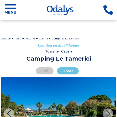
Accueil
Italie
Toscane
Cecina
Camping Le Tamerici
Location en Mobil homes
Toscane | Cecina
Camping Le Tamerici
Eté
Hiver