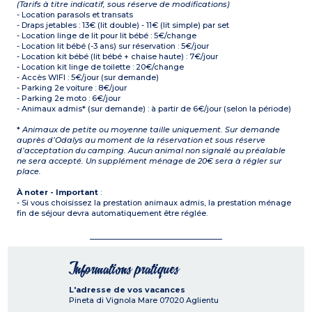
(Tarifs à titre indicatif, sous réserve de modifications)
- Location parasols et transats
- Draps jetables : 13€ (lit double) - 11€ (lit simple) par set
- Location linge de lit pour lit bébé : 5€/change
- Location lit bébé (-3 ans) sur réservation : 5€/jour
- Location kit bébé (lit bébé + chaise haute) : 7€/jour
- Location kit linge de toilette : 20€/change
- Accès WIFI : 5€/jour (sur demande)
- Parking 2e voiture : 8€/jour
- Parking 2e moto : 6€/jour
- Animaux admis* (sur demande) : à partir de 6€/jour (selon la période)
*
Animaux de petite ou moyenne taille uniquement. Sur demande
auprès d’Odalys au moment de la réservation et sous réserve
d’acceptation du camping. Aucun animal non signalé au préalable
ne sera accepté. Un supplément ménage de 20€ sera à régler sur
place.
À noter - Important
:
- Si vous choisissez la prestation animaux admis, la prestation ménage
fin de séjour devra automatiquement être réglée.
Informations pratiques
L'adresse de vos vacances
Pineta di Vignola Mare
07020
Aglientu