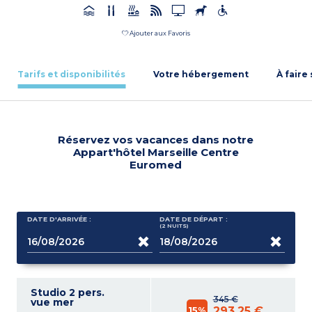
Ajouter aux Favoris
Tarifs et disponibilités
Votre hébergement
À faire
Réservez vos vacances dans notre
Appart'hôtel Marseille Centre
Euromed
DATE D'ARRIVÉE :
DATE DE DÉPART :
(2
NUITS
)
Studio 2 pers.
345 €
vue mer
15%
293,25 €