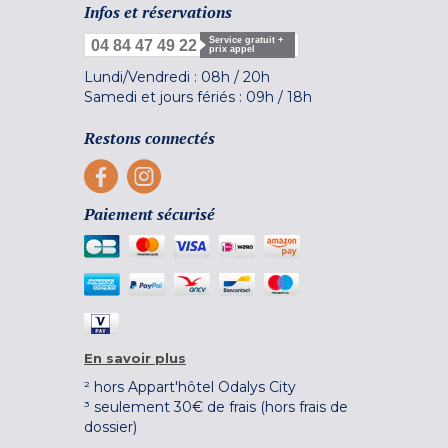
Infos et réservations
Service gratuit +
04 84 47 49 22
prix appel
Lundi/Vendredi :
08h
/
20h
Samedi et jours fériés :
09h
/
18h
Restons connectés
Paiement sécurisé
En savoir plus
² hors Appart'hôtel Odalys City
³ seulement 30€ de frais (hors frais de
dossier)