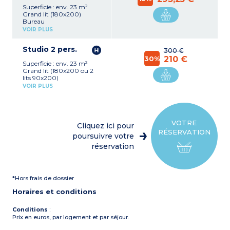
Superficie : env. 23 m²
Grand lit (180x200)
Bureau
Cuisine équipée (plaque
VOIR PLUS
vitrocéramique, hotte,
réfrigérateur, micro-ondes
Studio 2 pers.
grill, cafetière à capsules)
300 €
Salle de bain avec cabine
30%
210 €
Superficie : env. 23 m²
de douche, sèche-cheveux,
Grand lit (180x200 ou 2
sèche-serviettes
lits 90x200)
Coffre-fort
Bureau
TV connectée
VOIR PLUS
Cuisine équipée (plaque
Etage élévé avec une vue
vitrocéramique, hotte,
sur mer
réfrigérateur, micro-ondes
grill, cafetière à capsules)
Salle de bain avec cabine
VOTRE
Cliquez ici pour
de douche, sèche-cheveux,
RÉSERVATION
sèche-serviettes
poursuivre votre
Coffre-fort
réservation
TV connectée
*Hors frais de dossier
Horaires et conditions
Conditions
:
Prix en euros, par logement et par séjour.