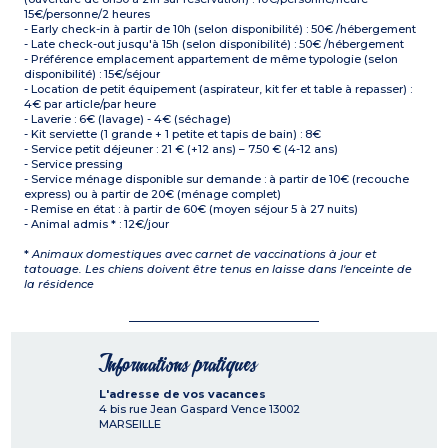
15€/personne/2 heures
- Early check-in à partir de 10h (selon disponibilité) : 50€ /hébergement
- Late check-out jusqu'à 15h (selon disponibilité) : 50€ /hébergement
- Préférence emplacement appartement de même typologie (selon
disponibilité) : 15€/séjour
- Location de petit équipement (aspirateur, kit fer et table à repasser) :
4€ par article/par heure
- Laverie : 6€ (lavage) - 4€ (séchage)
- Kit serviette (1 grande + 1 petite et tapis de bain) : 8€
- Service petit déjeuner : 21 € (+12 ans) – 7.50 € (4-12 ans)
- Service pressing
- Service ménage disponible sur demande : à partir de 10€ (recouche
express) ou à partir de 20€ (ménage complet)
- Remise en état : à partir de 60€ (moyen séjour 5 à 27 nuits)
- Animal admis * : 12€/jour
*
Animaux domestiques avec carnet de vaccinations à jour et
tatouage. Les chiens doivent être tenus en laisse dans l'enceinte de
la résidence
Informations pratiques
L'adresse de vos vacances
4 bis rue Jean Gaspard Vence
13002
MARSEILLE