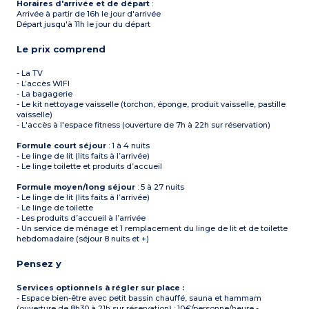
Horaires d'arrivée et de départ
:
Arrivée à partir de 16h le jour d'arrivée
Départ jusqu'à 11h le jour du départ
Le prix comprend
- La TV
- L’accès WIFI
- La bagagerie
- Le kit nettoyage vaisselle (torchon, éponge, produit vaisselle, pastille
vaisselle)
- L'accès à l'espace fitness (ouverture de 7h à 22h sur réservation)
Formule court séjour
: 1 à 4 nuits
- Le linge de lit (lits faits à l’arrivée)
- Le linge toilette et produits d’accueil
Formule moyen/long séjour
: 5 à 27 nuits
- Le linge de lit (lits faits à l’arrivée)
- Le linge de toilette
- Les produits d’accueil à l’arrivée
- Un service de ménage et 1 remplacement du linge de lit et de toilette
hebdomadaire (séjour 8 nuits et +)
Pensez y
Services optionnels à régler sur place :
- Espace bien-être avec petit bassin chauffé, sauna et hammam
(ouverture de 8h30 à 21h sur réservation) : 10€/personne/heure -