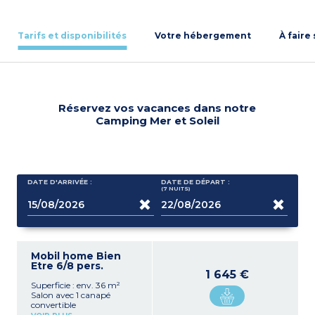
Tarifs et disponibilités
Votre hébergement
À faire
Réservez vos vacances dans notre
Camping Mer et Soleil
DATE D'ARRIVÉE :
DATE DE DÉPART :
(7
NUITS
)
Mobil home Bien
Etre 6/8 pers.
1 645 €
Superficie : env. 36 m²
Salon avec 1 canapé
convertible
Coin cuisine avec