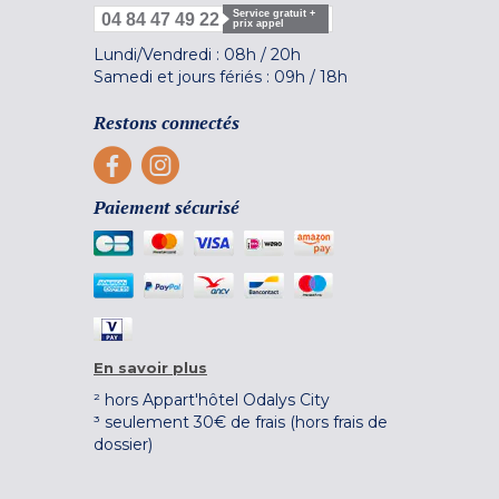
Service gratuit +
04 84 47 49 22
prix appel
Lundi/Vendredi :
08h
/
20h
Samedi et jours fériés :
09h
/
18h
Restons connectés
Paiement sécurisé
En savoir plus
² hors Appart'hôtel Odalys City
³ seulement 30€ de frais (hors frais de
dossier)