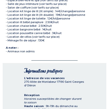
- Espace bien-être et spa (voir tarifs sur place)
- Salle de jeux intérieure (voir tarifs sur place)
- Salon de coiffure (voir tarifs sur place)
- Location kit linge de lit (lit simple) : 14€/change/personne
- Location kit linge de lit (lit double) : 19€/change/personne
- Location kit linge de toilette : 12€/kit/personne
- Location lit bébé parapluie : 2.50€/nuit
- Location chaise bébé : 2.50€/nuit
- Location baignoire bébé : 1€/nuit
- Location poussette canne bébé : 3€/nuit
- Location de vélos (voir tarifs sur place)
- Ménage fin de séjour : 130€
A noter :
- Animaux non admis
Informations pratiques
L'adresse de vos vacances
270 Allée de Monlabeur
17190
Saint Georges
d'Oléron
Réception
Horaires susceptibles de changer durant
la saison
Haute saison
: 9h-19h du dimanche au