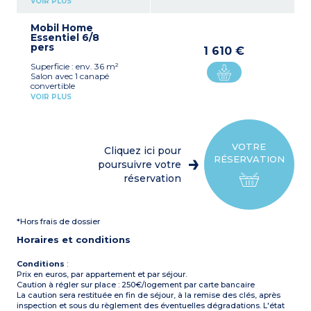
VOIR PLUS
réfrigérateur-congélateur,
cuisinière, four, micro-
Mobil Home
ondes, bouilloire, cafetière
Essentiel 6/8
et grille-pain
pers
1 chambre avec 1 lit double
1 610 €
2 chambres avec 2 lits
Superficie : env. 36 m²
simples
Salon avec 1 canapé
Salle d'eau
convertible
WC séparé
Coin cuisine avec
Terrasse avec salon de
VOIR PLUS
réfrigérateur, plaque de
jardin et éclairage extérieur
cuisson, four, micro-ondes,
bouilloire, cafetière et
grille-pain
1 chambre avec 1 lit double
VOTRE
Cliquez ici pour
(140x190)
RÉSERVATION
2 chambres avec 2 lits
poursuivre votre
simples (80x190)
réservation
Salle de bain avec douche
et lavabo
WC séparé
Terrasse avec table, chaises,
*Hors frais de dossier
parasol et éclairage
extérieur
Horaires et conditions
Conditions
:
Prix en euros, par appartement et par séjour.
Caution à régler sur place : 250€/logement par carte bancaire
La caution sera restituée en fin de séjour, à la remise des clés, après
inspection et sous du règlement des éventuelles dégradations. L'état