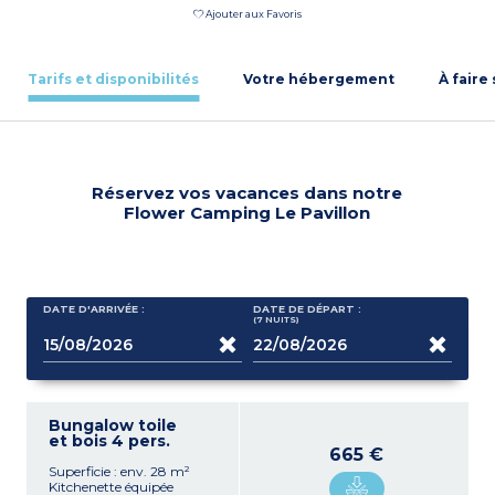
Ajouter aux Favoris
Tarifs et disponibilités
Votre hébergement
À faire
Réservez vos vacances dans notre
Flower Camping Le Pavillon
DATE D'ARRIVÉE :
DATE DE DÉPART :
(7
NUITS
)
Bungalow toile
et bois 4 pers.
665 €
Superficie : env. 28 m²
Kitchenette équipée