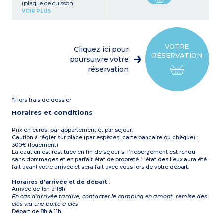
(plaque de cuisson,
réfrigérateur, micro-ondes,
VOIR PLUS
cafetière ; vaisselle)
1 chambre avec 1 lit double
(140 cm)
1 chambre avec 2 lits
simples (90 cm)
VOTRE
Cliquez ici pour
Terrasse avec salon de
RÉSERVATION
jardin
poursuivre votre
À noter :
Logement sans
réservation
sanitaire (sanitaires du
camping à proximité)
Capacité max. 4
personnes
*Hors frais de dossier
Horaires et conditions
Prix en euros, par appartement et par séjour.
Caution à régler sur place (par espèces, carte bancaire ou chèque) :
300€ (logement)
La caution est restituée en fin de séjour si l’hébergement est rendu
sans dommages et en parfait état de propreté. L'état des lieux aura été
fait avant votre arrivée et sera fait avec vous lors de votre départ.
Horaires d’arrivée et de départ
:
Arrivée de 15h à 18h
En cas d’arrivée tardive, contacter le camping en amont, remise des
clés via une boîte à clés
Départ de 8h à 11h