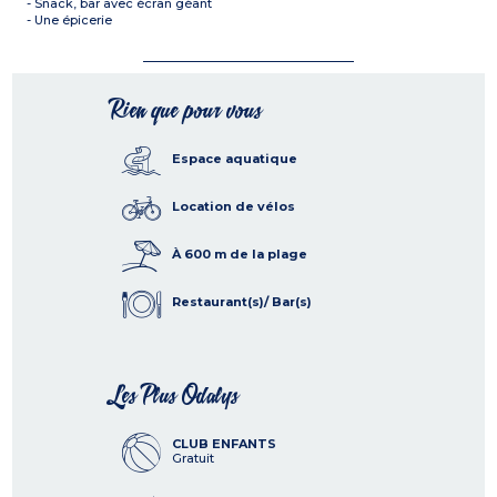
- Snack, bar avec écran géant
- Une épicerie
Rien que pour vous
Espace aquatique
Location de vélos
À 600 m de la plage
Restaurant(s)/ Bar(s)
Les Plus Odalys
CLUB ENFANTS
Gratuit