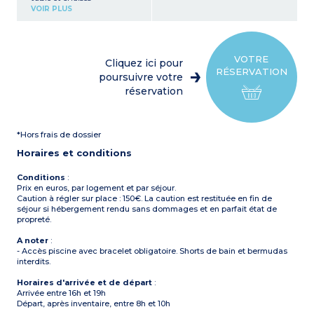
Coin cuisine (réfrigérateur
VOIR PLUS
avec congélateur, plaque
cuisson 4 feux gaz, micro-
ondes, cafetière électrique
(filtre))
1 chambre avec 1 lit double
VOTRE
Cliquez ici pour
(140 x 190 ou 160 x 190 cm)
RÉSERVATION
2 chambres avec 2 lits
poursuivre votre
simples
réservation
Salle d'eau avec douche et
lavabo
WC séparé
Terrasse partiellement
*Hors frais de dossier
couverte avec salon de
jardin (table, chaises)
Horaires et conditions
Conditions
:
Prix en euros, par logement et par séjour.
Caution à régler sur place : 150€. La caution est restituée en fin de
séjour si hébergement rendu sans dommages et en parfait état de
propreté.
A noter
:
- Accès piscine avec bracelet obligatoire. Shorts de bain et bermudas
interdits.
Horaires d'arrivée et de départ
:
Arrivée entre 16h et 19h
Départ, après inventaire, entre 8h et 10h