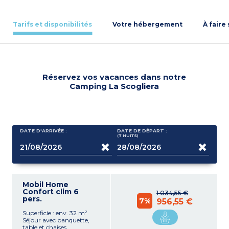
Tarifs et disponibilités
Votre hébergement
À faire
Réservez vos vacances dans notre
Camping La Scogliera
DATE D'ARRIVÉE :
DATE DE DÉPART :
(7
NUITS
)
Mobil Home
Confort clim 6
1 034,55 €
pers.
7%
956,55 €
Superficie : env. 32 m²
Séjour avec banquette,
table et chaises