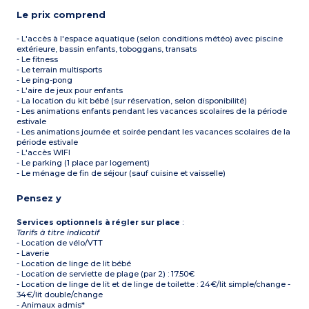
Le prix comprend
- L'accès à l'espace aquatique (selon conditions météo) avec piscine
extérieure, bassin enfants, toboggans, transats
- Le fitness
- Le terrain multisports
- Le ping-pong
- L'aire de jeux pour enfants
- La location du kit bébé (sur réservation, selon disponibilité)
- Les animations enfants pendant les vacances scolaires de la période
estivale
- Les animations journée et soirée pendant les vacances scolaires de la
période estivale
- L'accès WIFI
- Le parking (1 place par logement)
- Le ménage de fin de séjour (sauf cuisine et vaisselle)
Pensez y
Services optionnels à régler sur place
:
Tarifs à titre indicatif
- Location de vélo/VTT
- Laverie
- Location de linge de lit bébé
- Location de serviette de plage (par 2) : 17.50€
- Location de linge de lit et de linge de toilette : 24€/lit simple/change -
34€/lit double/change
- Animaux admis*