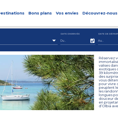
estinations
Bons plans
Vos envies
Découvrez-nous
DATE D'ARRIVÉE
DATE DE DÉPAR
Réservez vo
immortalis
valises dan
exotiques d
39 kilomètr
des surpris
vous déten
pour vivre 
peuplent le
les randonn
longues pou
douceur de 
en projetan
d’Olbia ave