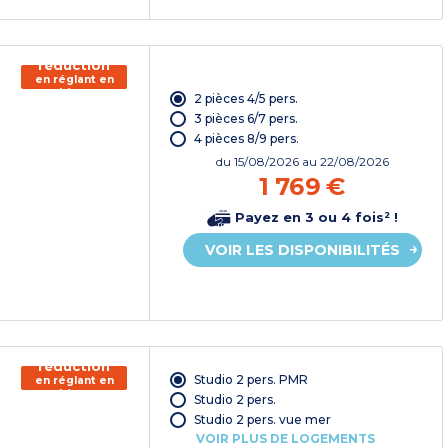
150€ de
réduction
en réglant en
chèque
2 pièces 4/5 pers.
vacances*
3 pièces 6/7 pers.
4 pièces 8/9 pers.
du
15/08/2026
au 22/08/2026
1 769 €
Payez en 3 ou 4 fois² !
VOIR LES DISPONIBILITÉS
150€ de
réduction
Studio 2 pers. PMR
en réglant en
chèque
Studio 2 pers.
vacances*
Studio 2 pers. vue mer
VOIR PLUS DE LOGEMENTS