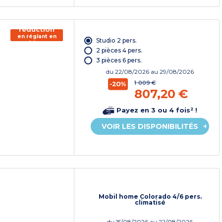
150€ de
réduction
en réglant en
Studio 2 pers.
chèque
vacances*
2 pièces 4 pers.
3 pièces 6 pers.
du
22/08/2026
au 29/08/2026
1 009 €
-20%
807,20 €
Payez en 3 ou 4 fois² !
VOIR LES DISPONIBILITÉS
Mobil home Colorado 4/6 pers.
climatisé
du
15/08/2026
au 22/08/2026