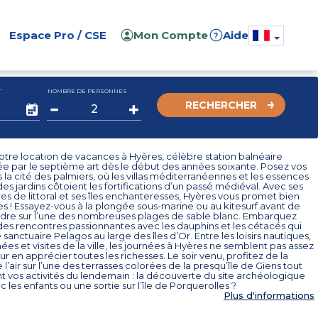
Espace Pro / CSE
Mon Compte
Aide
?
T
NOMBRE DE PERSONNES
RECHERCHER
tre location de vacances à Hyères, célèbre station balnéaire
ée par le septième art dès le début des années soixante. Posez vos
s la cité des palmiers, où les villas méditerranéennes et les essences
es jardins côtoient les fortifications d’un passé médiéval. Avec ses
es de littoral et ses îles enchanteresses, Hyères vous promet bien
es ! Essayez-vous à la plongée sous-marine ou au kitesurf avant de
dre sur l’une des nombreuses plages de sable blanc. Embarquez
des rencontres passionnantes avec les dauphins et les cétacés qui
 sanctuaire Pelagos au large des îles d’Or. Entre les loisirs nautiques,
ées et visites de la ville, les journées à Hyères ne semblent pas assez
r en apprécier toutes les richesses. Le soir venu, profitez de la
l’air sur l’une des terrasses colorées de la presqu’île de Giens tout
t vos activités du lendemain : la découverte du site archéologique
c les enfants ou une sortie sur l’île de Porquerolles ?
Plus d'informations