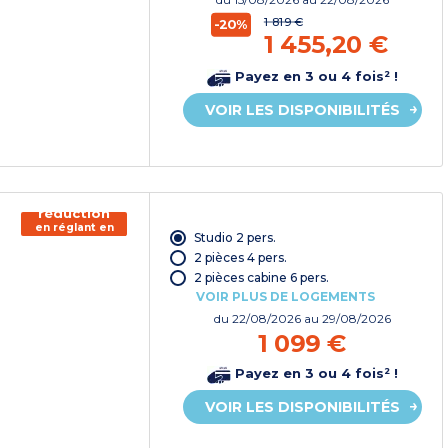
1 819 €
-20%
1 455,20 €
Payez en 3 ou 4 fois² !
VOIR LES DISPONIBILITÉS
150€ de
réduction
en réglant en
Studio 2 pers.
chèque
vacances*
2 pièces 4 pers.
2 pièces cabine 6 pers.
VOIR PLUS DE LOGEMENTS
du
22/08/2026
au 29/08/2026
1 099 €
Payez en 3 ou 4 fois² !
VOIR LES DISPONIBILITÉS