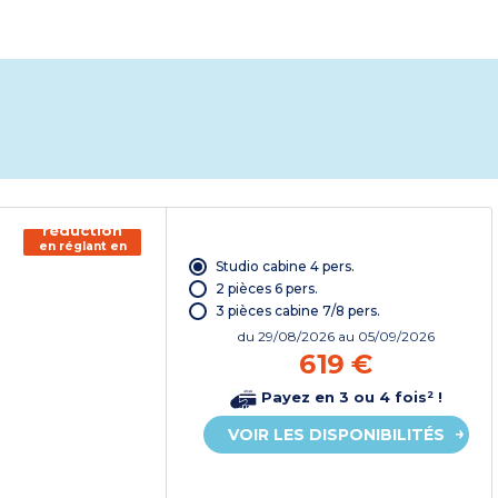
150€ de
réduction
en réglant en
chèque
Studio cabine 4 pers.
vacances*
2 pièces 6 pers.
3 pièces cabine 7/8 pers.
du
29/08/2026
au 05/09/2026
619 €
Payez en 3 ou 4 fois² !
VOIR LES DISPONIBILITÉS