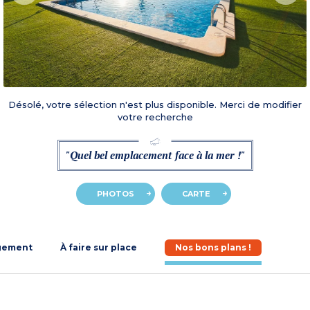
Désolé, votre sélection n'est plus disponible. Merci de modifier
votre recherche
"Quel bel emplacement face à la mer !"
PHOTOS
CARTE
gement
À faire sur place
Nos bons plans !