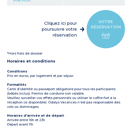
VOIR PLUS
(réfrigérateur, micro-
ondes, machine à café à
capsules, ustensiles de
cuisine)
1 chambre avec 1 lit double
VOTRE
Cliquez ici pour
1 mezzanine avec 2 lits
RÉSERVATION
simples
poursuivre votre
Salle d'eau avec douche,
réservation
WC, sèche-cheveux
Terrasse (7,05 m²)
*Hors frais de dossier
Horaires et conditions
Conditions
:
Prix en euros, par logement et par séjour.
Formalités
Carte d'identité ou passeport obligatoire pour tous les participants
(bébés inclus). Permis de conduire non valable.
Veuillez surveiller vos effets personnels ou utiliser le coffre-fort à la
réception (si disponible). Odalys Vacances n’est pas responsable des
vols ou dommages.
Horaires d'arrivée et de départ
:
Arrivée entre 16h et 23h
Départ avant 11h