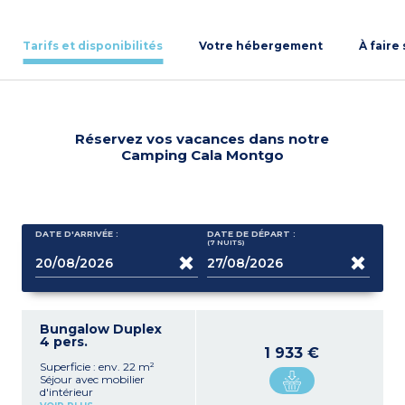
Tarifs et disponibilités
Votre hébergement
À faire
Réservez vos vacances dans notre
Camping Cala Montgo
DATE D'ARRIVÉE :
DATE DE DÉPART :
(7
NUITS
)
Bungalow Duplex
4 pers.
1 933 €
Superficie : env. 22 m²
Séjour avec mobilier
d'intérieur
Kitchenette équipée