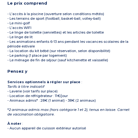
Le prix comprend
- L'accès à la piscine (ouverture selon conditions météo)
- Les terrains de sport (football, basket-ball, volley-ball)
- Le mini-golf
- L'accès WIFI
- Le linge de toilette (serviettes) et les articles de toilette
- Le linge de lit
- Les animations enfants 6-13 ans pendant les vacances scolaires de la
période estivale
- La location du kit bébé (sur réservation, selon disponibilité)
- Le parking (1 place par logement)
- Le ménage de fin de séjour (sauf kitchenette et vaisselle)
Pensez y
Services optionnels à régler sur place
:
Tarifs à titre indicatif
- Laverie (voir tarifs sur place)
- Location de réfrigérateur : 11€/jour
- Animaux admis* : 28€ (1 animal) - 38€ (2 animaux)
*
2 animaux admis max (hors catégorie 1 et 2), tenus en laisse. Carnet
de vaccination obligatoire.
À noter
:
- Aucun appareil de cuisson extérieur autorisé