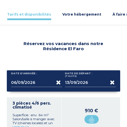
Tarifs et disponibilités
Votre hébergement
À faire
Réservez vos vacances dans notre
Résidence El Faro
DATE D'ARRIVÉE :
DATE DE DÉPART :
(7
NUITS
)
3 pièces 4/6 pers.
climatisé
910 €
Superficie : env. 64 m²
Salon/salle à manger avec
TV (chaînes locales) et un
canapé-lit