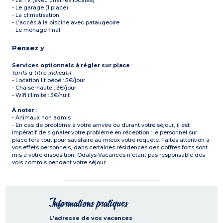
- La TV (avec chaînes locales)
- Le garage (1 place)
- La climatisation
- L’accès à la piscine avec pataugeoire
- Le ménage final
Pensez y
Services optionnels à régler sur place
:
Tarifs à titre indicatif
- Location lit bébé : 5€/jour
- Chaise-haute : 3€/jour
- Wifi illimité : 5€/nuit
À noter
:
- Animaux non admis
- En cas de problème à votre arrivée ou durant votre séjour, il est
impératif de signaler votre problème en réception : le personnel sur
place fera tout pour satisfaire au mieux votre requête. Faites attention à
vos effets personnels, dans certaines résidences des coffres forts sont
mis à votre disposition, Odalys Vacances n’étant pas responsable des
vols commis pendant votre séjour.
Informations pratiques
L'adresse de vos vacances