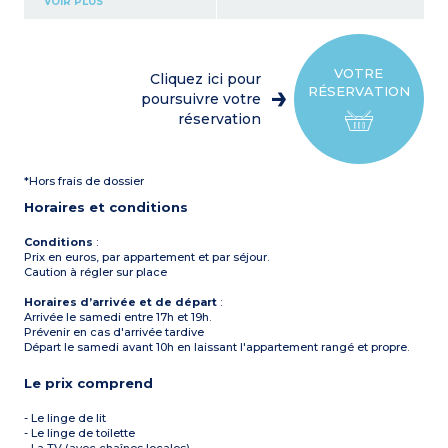
VOIR PLUS
Cuisine indépendante avec
plaque vitrocéramique,
réfrigérateur, lave-linge et,
four, micro-ondes, grille-
pain, cafetière
VOTRE
Cliquez ici pour
2 chambres avec 2 lits
RÉSERVATION
simples
poursuivre votre
1 salle de bain avec douche
réservation
1 salle de bain avec
baignoire
Terrasse avec mobilier de
terrasse
*Hors frais de dossier
Climatisation dans le salon
Capacité max. 4 adultes
Horaires et conditions
et 2 enfants (-16 ans)
Conditions
:
Prix en euros, par appartement et par séjour.
Caution à régler sur place
Horaires d’arrivée et de départ
:
Arrivée le samedi entre 17h et 19h.
Prévenir en cas d'arrivée tardive
Départ le samedi avant 10h en laissant l'appartement rangé et propre.
Le prix comprend
- Le linge de lit
- Le linge de toilette