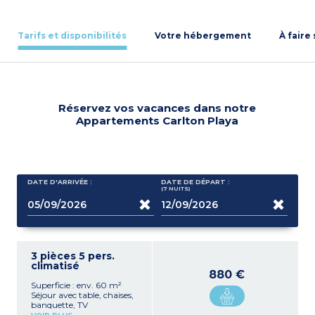
Tarifs et disponibilités
Votre hébergement
À faire
Réservez vos vacances dans notre
Appartements Carlton Playa
DATE D'ARRIVÉE :
DATE DE DÉPART :
(7
NUITS
)
3 pièces 5 pers.
climatisé
880 €
Superficie : env. 60 m²
Séjour avec table, chaises,
banquette, TV
Cuisine équipée (plaque de