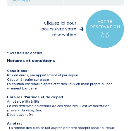
VOIR PLUS
cuisson vitrocéramique,
réfrigérateur, micro-ondes,
four, congélateur, cafetière,
vaisselle, grille-pain, lave-
vaisselle, lave-linge)
VOTRE
Cliquez ici pour
1 chambre avec 1 lit double
RÉSERVATION
1 chambre avec 2 lits
poursuivre votre
simples
réservation
Salle de bain avec douche,
WC
Terrasse avec mobilier de
jardin
*Hors frais de dossier
Horaires et conditions
Conditions
:
Prix en euros, par appartement et par séjour.
Caution à régler sur place.
La caution est rendue après état des lieux en main propre ou par
virement bancaire.
Horaires d'arrivée et de départ
:
Arrivée de 16h à 19h
En cas d'arrivée en dehors de ces horaires, il est impératif de
prévenir la réception.
Départ avant 9h
À noter :
- La remise des clés se fait auprès de notre réceptif local : bureaux