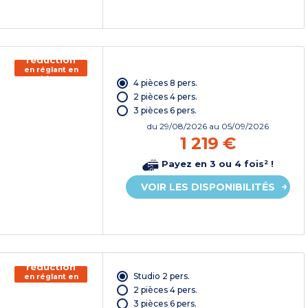
150€ de
réduction
en réglant en
chèque
4 pièces 8 pers.
vacances*
2 pièces 4 pers.
3 pièces 6 pers.
du
29/08/2026
au 05/09/2026
1 219 €
Payez en 3 ou 4 fois² !
VOIR LES DISPONIBILITÉS
150€ de
réduction
Studio 2 pers.
en réglant en
chèque
2 pièces 4 pers.
vacances*
3 pièces 6 pers.