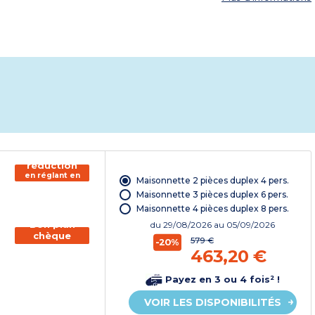
150€ de
réduction
en réglant en
Maisonnette 2 pièces duplex 4 pers.
chèque
vacances*
Maisonnette 3 pièces duplex 6 pers.
Maisonnette 4 pièces duplex 8 pers.
Bon plan
du
29/08/2026
au 05/09/2026
chèque
579 €
-20%
vacances
463,20 €
Payez en 3 ou 4 fois² !
VOIR LES DISPONIBILITÉS