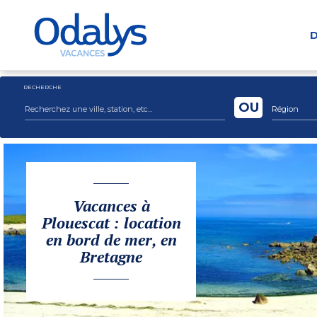
D
RECHERCHE
OU
Région
Vacances à
Plouescat : location
en bord de mer, en
Bretagne