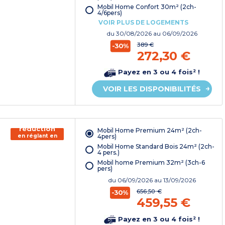
Mobil Home Confort 30m² (2ch-
4/6pers)
VOIR PLUS DE LOGEMENTS
du
30/08/2026
au 06/09/2026
389 €
-30%
272,30 €
Payez en 3 ou 4 fois² !
VOIR LES DISPONIBILITÉS
150€ de
réduction
Mobil Home Premium 24m² (2ch-
en réglant en
4pers)
chèque
Mobil Home Standard Bois 24m² (2ch-
vacances*
4 pers.)
Mobil home Premium 32m² (3ch-6
pers)
du
06/09/2026
au 13/09/2026
656,50 €
-30%
459,55 €
Payez en 3 ou 4 fois² !