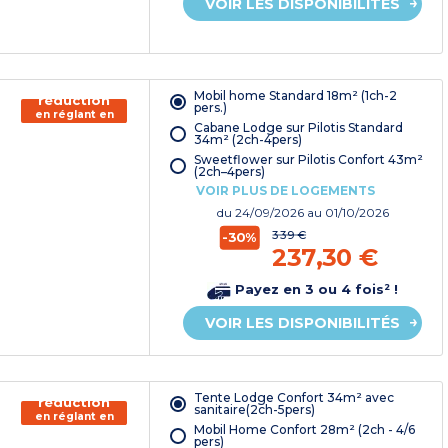
VOIR LES DISPONIBILITÉS
150€ de
Mobil home Standard 18m² (1ch-2
réduction
pers.)
en réglant en
Cabane Lodge sur Pilotis Standard
chèque
34m² (2ch-4pers)
vacances*
Sweetflower sur Pilotis Confort 43m²
(2ch–4pers)
VOIR PLUS DE LOGEMENTS
du
24/09/2026
au 01/10/2026
339 €
-30%
237,30 €
Payez en 3 ou 4 fois² !
VOIR LES DISPONIBILITÉS
150€ de
Tente Lodge Confort 34m² avec
réduction
sanitaire(2ch-5pers)
en réglant en
Mobil Home Confort 28m² (2ch - 4/6
chèque
pers)
vacances*