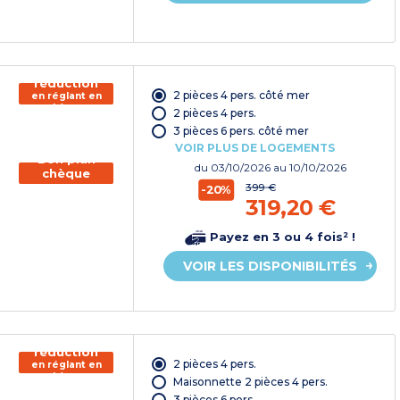
150€ de
réduction
2 pièces 4 pers. côté mer
en réglant en
chèque
2 pièces 4 pers.
vacances*
3 pièces 6 pers. côté mer
VOIR PLUS DE LOGEMENTS
Bon plan
du
03/10/2026
au 10/10/2026
chèque
vacances
399 €
-20%
319,20 €
Payez en 3 ou 4 fois² !
VOIR LES DISPONIBILITÉS
150€ de
réduction
2 pièces 4 pers.
en réglant en
chèque
Maisonnette 2 pièces 4 pers.
vacances*
3 pièces 6 pers.