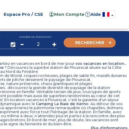
Espace Pro / CSE
Mon Compte
Aide
?
T
NOMBRE DE PERSONNES
RECHERCHER
 partiez en vacances en bord de mer pour
vos vacances en location...
ne
? Découvrez la superbe station de Plouescat située sur la Côte
au Nord du Finistère.
km de littoral, criques rocheuses, plages de sable fin, massifs dunaires
orts de pêche dessinent le paysage de Plouescat.
se, nature préservée, chaos granitiques et plages
es...découvrez la grande diversité de paysage de la station
retonne en famille. Véritable terrain de jeux, tous types de sports
sont possible mais aussi de superbes randonnées au cœur de cet
el. En location vacances à Plouescat, c’est la garantie d’un séjour
 dynamique avec le
Camping La Baie de Kernic
. Au détour de vos
ous apprécierez le patrimoine remarquable où chapelles, dolmens
expriment avec force tout l’héritage de la station. En famille, avec
 ou même à deux, n’attendez plus et partez à la rencontre des plus
ages bretons. En bord de mer, plus de doute, les vacances sont
s le signe du farniente et du bien-être.
Plus d'informations