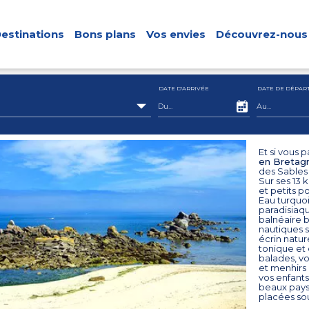
estinations
Bons plans
Vos envies
Découvrez-nous
DATE D'ARRIVÉE
DATE DE DÉPAR
Et si vous
en Bretag
des Sables 
Sur ses 13 
et petits p
Eau turquoi
paradisiaqu
balnéaire b
nautiques 
écrin natur
tonique et
balades, v
et menhirs 
vos enfants
beaux pays
placées sou