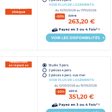
VOIR PLUS DE LOGEMENTS
Bon plan
du
10/10/2026
au 17/10/2026
chèque
vacances
329 €
-20%
263,20 €
Payez en 3 ou 4 fois² !
VOIR LES DISPONIBILITÉS
150€ de
réduction
Studio 3 pers.
en réglant en
chèque
2 pièces 4 pers.
vacances*
2 pièces 4 pers. vue mer
VOIR PLUS DE LOGEMENTS
du
12/09/2026
au 19/09/2026
439 €
-20%
351,20 €
Payez en 3 ou 4 fois² !