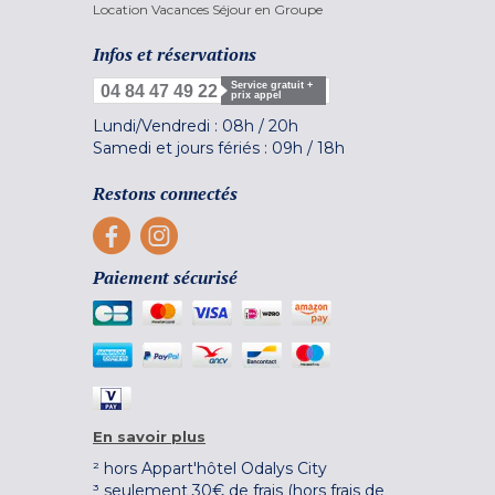
Location Vacances Séjour en Groupe
Infos et réservations
Service gratuit +
04 84 47 49 22
prix appel
Lundi/Vendredi :
08h
/
20h
Samedi et jours fériés :
09h
/
18h
Restons connectés
Paiement sécurisé
En savoir plus
² hors Appart'hôtel Odalys City
³ seulement 30€ de frais (hors frais de