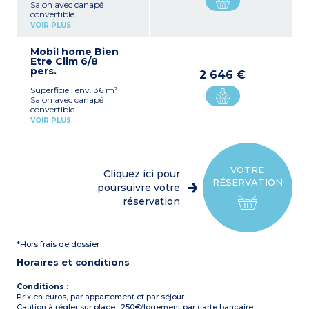
Salon avec canapé
convertible
Coin cuisine avec
VOIR PLUS
réfrigérateur, plaque de
cuisson, micro-ondes, four,
Mobil home Bien
bouilloire, cafetière et
Etre Clim 6/8
grille-pain
pers.
1 chambre avec 1 lit double
2 646 €
(140x190)
Superficie : env. 36 m²
1 chambre avec 2 lits
Salon avec canapé
simples (80x190)
convertible
Salle de bain avec douche
Coin cuisine avec
et lavabo
VOIR PLUS
réfrigérateur, plaque de
WC séparé
cuisson, micro-ondes, four,
Terrasse avec table, chaises,
bouilloire, cafetière et
parasol et éclairage
grille-pain
extérieur
1 chambre avec 1 lit double
Climatisation
VOTRE
Cliquez ici pour
(140x190)
RÉSERVATION
2 chambres avec 2 lits
poursuivre votre
simples (80x190)
réservation
Salle de bain avec douche,
lavabo et WC
Terrasse avec table, chaises,
parasol et éclairage
*Hors frais de dossier
extérieur
Climatisation
Horaires et conditions
Conditions
:
Prix en euros, par appartement et par séjour.
Caution à régler sur place : 250€/logement par carte bancaire