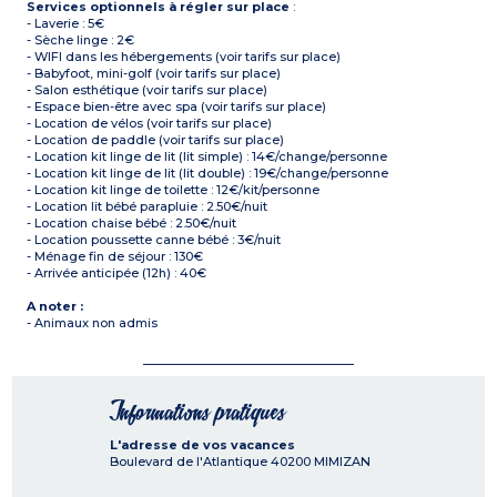
Services optionnels à régler sur place
:
- Laverie : 5€
- Sèche linge : 2€
- WIFI dans les hébergements (voir tarifs sur place)
- Babyfoot, mini-golf (voir tarifs sur place)
- Salon esthétique (voir tarifs sur place)
- Espace bien-être avec spa (voir tarifs sur place)
- Location de vélos (voir tarifs sur place)
- Location de paddle (voir tarifs sur place)
- Location kit linge de lit (lit simple) : 14€/change/personne
- Location kit linge de lit (lit double) : 19€/change/personne
- Location kit linge de toilette : 12€/kit/personne
- Location lit bébé parapluie : 2.50€/nuit
- Location chaise bébé : 2.50€/nuit
- Location poussette canne bébé : 3€/nuit
- Ménage fin de séjour : 130€
- Arrivée anticipée (12h) : 40€
A noter :
- Animaux non admis
Informations pratiques
L'adresse de vos vacances
Boulevard de l'Atlantique
40200
MIMIZAN