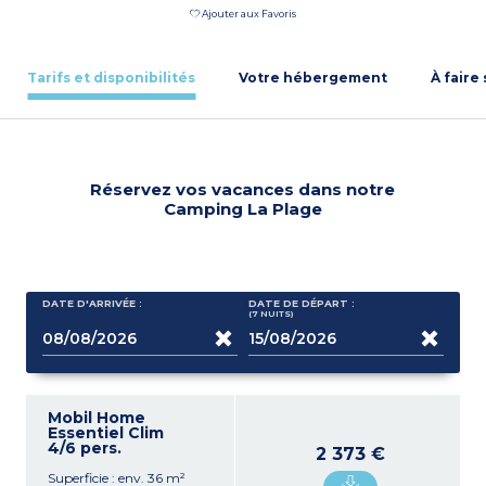
Ajouter aux Favoris
Tarifs et disponibilités
Votre hébergement
À faire
Réservez vos vacances dans notre
Camping La Plage
DATE D'ARRIVÉE :
DATE DE DÉPART :
(7
NUITS
)
Mobil Home
Essentiel Clim
4/6 pers.
2 373 €
Superficie : env. 36 m²