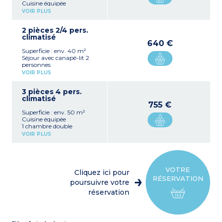
Cuisine équipée
1 chambre double
VOIR PLUS
1 chambre avec 2 lits
simples
2 pièces 2/4 pers.
1 salle de bains ou douche,
climatisé
WC
640 €
Superficie : env. 40 m²
Séjour avec canapé-lit 2
personnes
Cuisine équipée
VOIR PLUS
1 chambre double
1 salle de bains ou douche,
3 pièces 4 pers.
WC
climatisé
755 €
Superficie : env. 50 m²
Cuisine équipée
1 chambre double
1 chambre avec 2 lits
VOIR PLUS
simples
1 salle de bains ou douche,
WC
VOTRE
Cliquez ici pour
RÉSERVATION
poursuivre votre
réservation