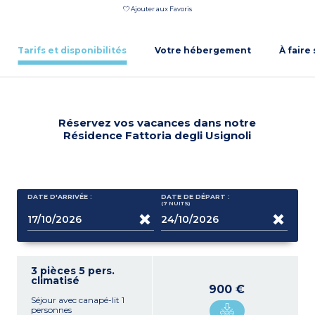
Ajouter aux Favoris
Tarifs et disponibilités
Votre hébergement
À faire
Réservez vos vacances dans notre
Résidence Fattoria degli Usignoli
DATE D'ARRIVÉE :
DATE DE DÉPART :
(7
NUITS
)
3 pièces 5 pers.
climatisé
900 €
Séjour avec canapé-lit 1
personnes