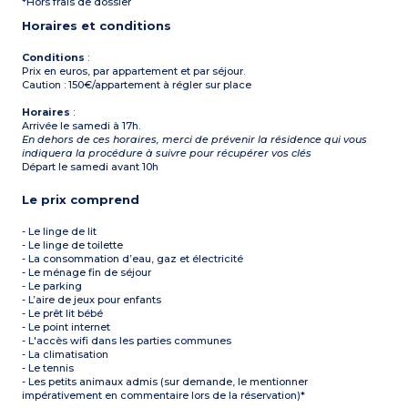
*Hors frais de dossier
Horaires et conditions
Conditions
:
Prix en euros, par appartement et par séjour.
Caution : 150€/appartement à régler sur place
Horaires
:
Arrivée le samedi à 17h.
En dehors de ces horaires, merci de prévenir la résidence qui vous
indiquera la procédure à suivre pour récupérer vos clés
Départ le samedi avant 10h
Le prix comprend
- Le linge de lit
- Le linge de toilette
- La consommation d’eau, gaz et électricité
- Le ménage fin de séjour
- Le parking
- L’aire de jeux pour enfants
- Le prêt lit bébé
- Le point internet
- L'accès wifi dans les parties communes
- La climatisation
- Le tennis
- Les petits animaux admis (sur demande, le mentionner
impérativement en commentaire lors de la réservation)*