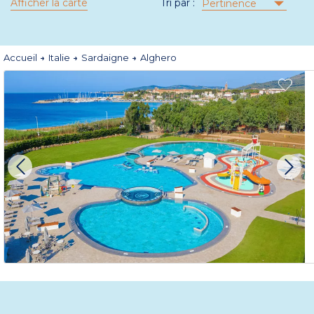
Afficher la carte
Tri par :
Pertinence
Accueil
Italie
Sardaigne
Alghero