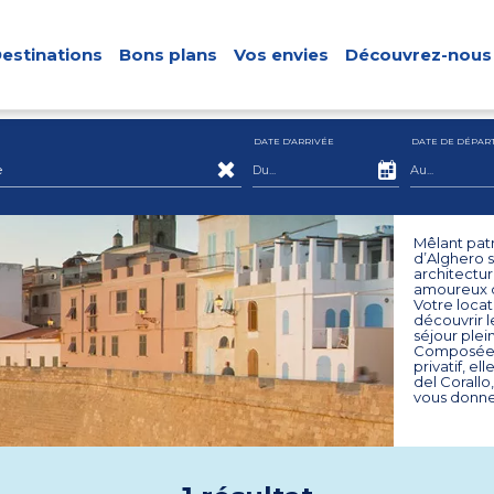
estinations
Bons plans
Vos envies
Découvrez-nous
DATE D'ARRIVÉE
DATE DE DÉPAR
e
Mêlant patr
d’Alghero s
architectur
amoureux d
Votre locat
découvrir l
séjour plei
Composée d
privatif, e
del Corallo,
vous donne