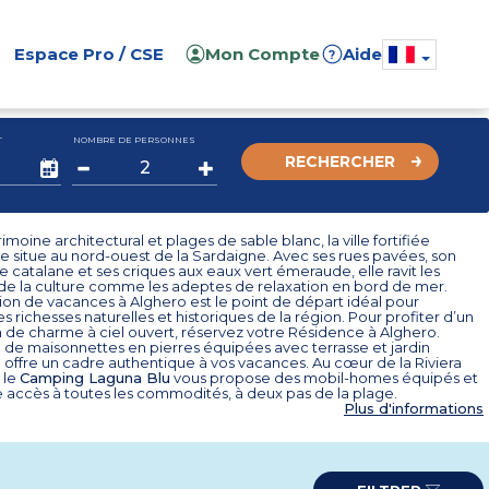
Espace Pro / CSE
Mon Compte
Aide
?
T
NOMBRE DE PERSONNES
RECHERCHER
imoine architectural et plages de sable blanc, la ville fortifiée
e situe au nord-ouest de la Sardaigne. Avec ses rues pavées, son
e catalane et ses criques aux eaux vert émeraude, elle ravit les
e la culture comme les adeptes de relaxation en bord de mer.
ion de vacances à Alghero est le point de départ idéal pour
es richesses naturelles et historiques de la région. Pour profiter d’un
n de charme à ciel ouvert, réservez votre Résidence à Alghero.
e maisonnettes en pierres équipées avec terrasse et jardin
lle offre un cadre authentique à vos vacances. Au cœur de la Riviera
 le
Camping Laguna Blu
vous propose des mobil-homes équipés et
 accès à toutes les commodités, à deux pas de la plage.
Plus d'informations