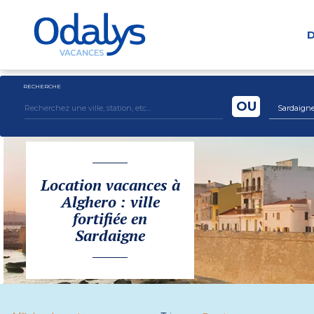
D
RECHERCHE
OU
Sardaign
Location vacances à
Alghero : ville
fortifiée en
Sardaigne