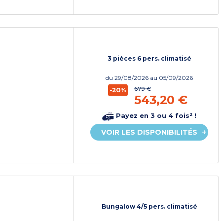
3 pièces 6 pers. climatisé
du
29/08/2026
au 05/09/2026
679 €
-20%
543,20 €
Payez en 3 ou 4 fois² !
VOIR LES DISPONIBILITÉS
Bungalow 4/5 pers. climatisé