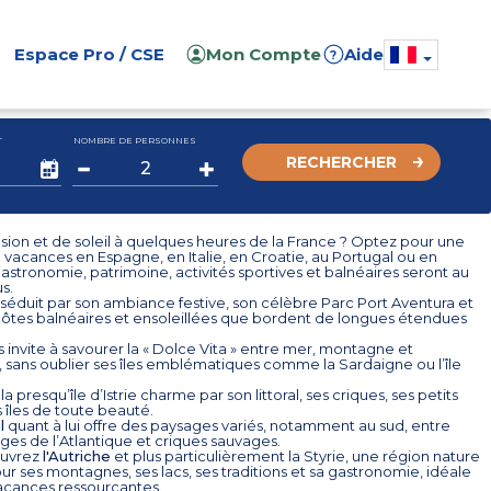
Espace Pro / CSE
Mon Compte
Aide
?
T
NOMBRE DE PERSONNES
RECHERCHER
sion et de soleil à quelques heures de la France ? Optez pour une
 vacances en Espagne, en Italie, en Croatie, au Portugal ou en
Gastronomie, patrimoine, activités sportives et balnéaires seront au
s.
séduit par son ambiance festive, son célèbre Parc Port Aventura et
 côtes balnéaires et ensoleillées que bordent de longues étendues
 invite à savourer la « Dolce Vita » entre mer, montagne et
sans oublier ses îles emblématiques comme la Sardaigne ou l’île
, la presqu’île d’Istrie charme par son littoral, ses criques, ses petits
s îles de toute beauté.
l
quant à lui offre des paysages variés, notamment au sud, entre
lages de l’Atlantique et criques sauvages.
ouvrez
l'Autriche
et plus particulièrement la Styrie, une région nature
r ses montagnes, ses lacs, ses traditions et sa gastronomie, idéale
acances ressourçantes.