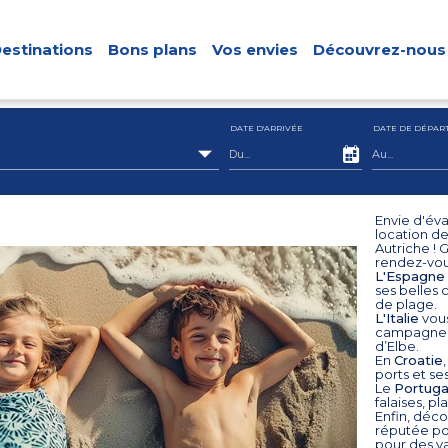
estinations
Bons plans
Vos envies
Découvrez-nous
DATE D'ARRIVÉE
DATE DE DÉPAR
Envie d'éva
location de
Autriche ! 
rendez-vou
L'Espagne
ses belles
de plage.
L'Italie
vous
campagne, 
d’Elbe.
En
Croatie
ports et se
Le
Portuga
falaises, p
Enfin, déc
réputée pou
pour des v