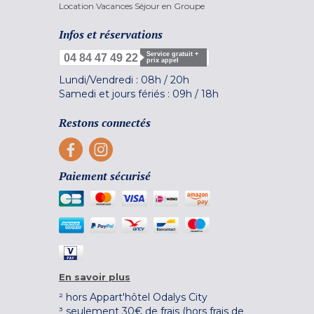
Location Vacances Séjour en Groupe
Infos et réservations
Service gratuit +
04 84 47 49 22
prix appel
Lundi/Vendredi :
08h
/
20h
Samedi et jours fériés :
09h
/
18h
Restons connectés
Paiement sécurisé
En savoir plus
² hors Appart'hôtel Odalys City
³ seulement 30€ de frais (hors frais de