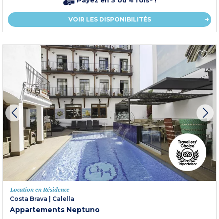
Payez en 3 ou 4 fois² !
VOIR LES DISPONIBILITÉS
Location en Résidence
Costa Brava
|
Calella
Appartements Neptuno