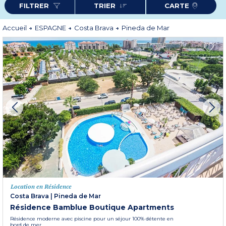
FILTRER
TRIER
CARTE
restaurants de la ville pour goûter aux spécialités locales à base de poisson,
légumes et huile d'olive (paella, coques catalanes, pain frotté de tomate,
sauce romesco...). À Pineda de Mar (
Résidence Bamblue Boutique
Apartments
), toutes les conditions sont réunies pour passer un agréable
Accueil
ESPAGNE
Costa Brava
Pineda de Mar
séjour en famille, en amoureux, en solo ou entre amis.
Location en Résidence
Costa Brava
|
Pineda de Mar
Résidence Bamblue Boutique Apartments
Résidence moderne avec piscine pour un séjour 100% détente en
bord de mer.