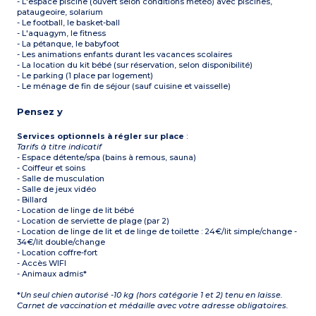
- L'espace piscine (ouvert selon conditions météo) avec piscines,
pataugeoire, solarium
- Le football, le basket-ball
- L'aquagym, le fitness
- La pétanque, le babyfoot
- Les animations enfants durant les vacances scolaires
- La location du kit bébé (sur réservation, selon disponibilité)
- Le parking (1 place par logement)
- Le ménage de fin de séjour (sauf cuisine et vaisselle)
Pensez y
Services optionnels à régler sur place
:
Tarifs à titre indicatif
- Espace détente/spa (bains à remous, sauna)
- Coiffeur et soins
- Salle de musculation
- Salle de jeux vidéo
- Billard
- Location de linge de lit bébé
- Location de serviette de plage (par 2)
- Location de linge de lit et de linge de toilette : 24€/lit simple/change -
34€/lit double/change
- Location coffre-fort
- Accès WIFI
- Animaux admis*
*
Un seul chien autorisé -10 kg (hors catégorie 1 et 2) tenu en laisse.
Carnet de vaccination et médaille avec votre adresse obligatoires.