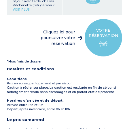
Séjour avec table, chaises
Kitchenette (réfrigérateur
avec freezer, plaque
VOIR PLUS
cuisson gaz, micro-ondes,
cafetière électrique (filtre),
bouilloire)
1 chambre avec 1 lit double
(140 x 190 cm)
VOTRE
Cliquez ici pour
1 chambre avec 2 lits
RÉSERVATION
simples (80 x 190 cm)
poursuivre votre
Salle d'eau avec douche et
réservation
lavabo, WC
Terrasse partiellement
couverte avec salon de
jardin
*Hors frais de dossier
Horaires et conditions
Conditions
:
Prix en euros, par logement et par séjour.
Caution à régler sur place. La caution est restituée en fin de séjour si
hébergement rendu sans dommages et en parfait état de propreté.
Horaires d'arrivée et de départ
:
Arrivée entre 16h et 19h
Départ, après inventaire, entre 8h et 10h
Le prix comprend