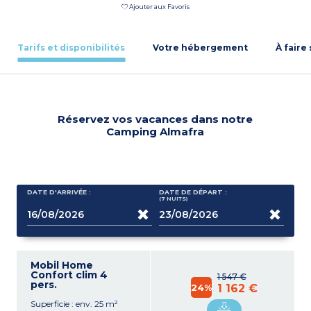
Ajouter aux Favoris
Tarifs et disponibilités
Votre hébergement
À faire
Réservez vos vacances dans notre
Camping Almafra
DATE D'ARRIVÉE :
DATE DE DÉPART :
(7
NUITS
)
Mobil Home
Confort clim 4
1 547 €
pers.
24%
1 162 €
Superficie : env. 25 m²