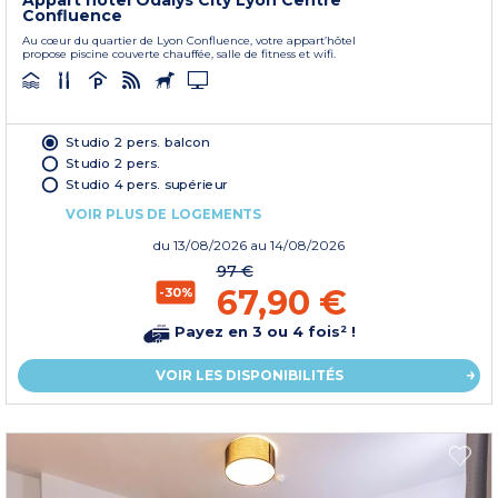
Appart'hôtel Odalys City Lyon Centre
Confluence
Au cœur du quartier de Lyon Confluence, votre appart’hôtel
propose piscine couverte chauffée, salle de fitness et wifi.
Studio 2 pers. balcon
Studio 2 pers.
Studio 4 pers. supérieur
VOIR PLUS DE LOGEMENTS
du
13/08/2026
au 14/08/2026
97 €
67,90 €
-30%
Payez en 3 ou 4 fois² !
VOIR LES DISPONIBILITÉS