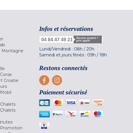
Infos et réservations
er
Service gratuit +
04 84 47 49 21
prix appel
ski
Lundi/Vendredi :
08h
/
20h
la Montagne
Samedi et jours fériés :
09h
/
18h
a
Restons connectés
lle
 Corse
et Croatie
ours
Paiement sécurisé
 Mobil
Chalets
Chalets
inutes
 Promotion