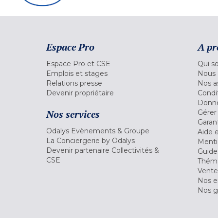
Espace Pro
A pr
Espace Pro et CSE
Qui s
Emplois et stages
Nous 
Relations presse
Nos a
Devenir propriétaire
Condi
Donné
Nos services
Gérer
Garant
Odalys Evènements & Groupe
Aide 
La Conciergerie by Odalys
Menti
Devenir partenaire Collectivités &
Guide
CSE
Théma
Vente
Nos 
Nos g