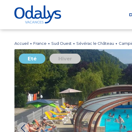
D
Accueil
France
Sud Ouest
Sévérac le Château
Campin
Eté
Hiver