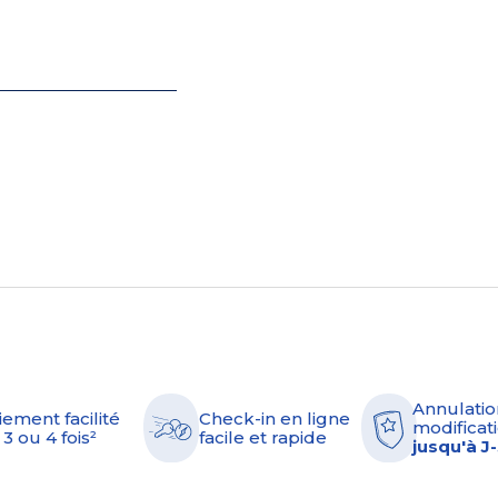
Annulatio
iement facilité
Check-in en ligne
modificati
 3 ou 4 fois²
facile et rapide
jusqu'à J