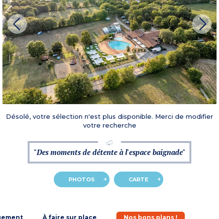
Désolé, votre sélection n'est plus disponible. Merci de modifier
votre recherche
"Des moments de détente à l'espace baignade"
PHOTOS
CARTE
gement
À faire sur place
Nos bons plans !