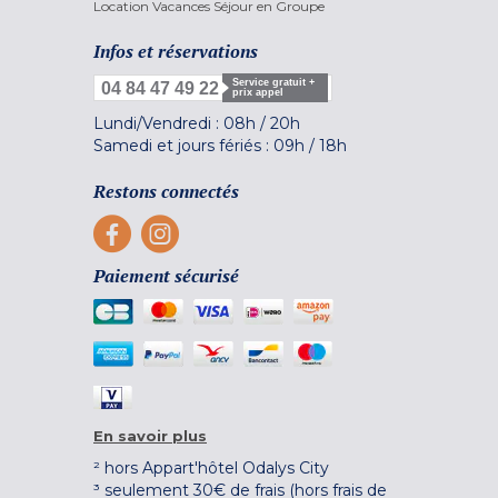
Location Vacances Séjour en Groupe
Infos et réservations
Service gratuit +
04 84 47 49 22
prix appel
Lundi/Vendredi :
08h
/
20h
Samedi et jours fériés :
09h
/
18h
Restons connectés
Paiement sécurisé
En savoir plus
² hors Appart'hôtel Odalys City
³ seulement 30€ de frais (hors frais de