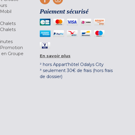
ours
Paiement sécurisé
 Mobil
Chalets
Chalets
inutes
 Promotion
r en Groupe
En savoir plus
² hors Appart'hôtel Odalys City
³ seulement 30€ de frais (hors frais
de dossier)