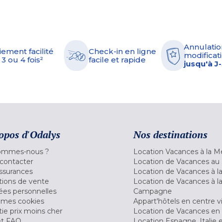
Annulatio
iement facilité
Check-in en ligne
modificati
 3 ou 4 fois²
facile et rapide
jusqu'à J
opos d'Odalys
Nos destinations
ommes-nous ?
Location Vacances à la M
contacter
Location de Vacances au 
ssurances
Location de Vacances à 
tions de vente
Location de Vacances à l
es personnelles
Campagne
 mes cookies
Appart'hôtels en centre vi
ie prix moins cher
Location de Vacances en
et FAQ
Location Espagne, Italie 