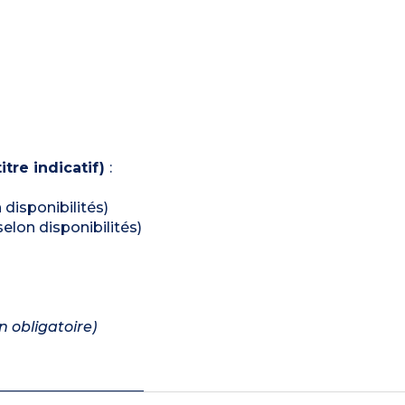
itre indicatif)
:
n disponibilités)
selon disponibilités)
n obligatoire)