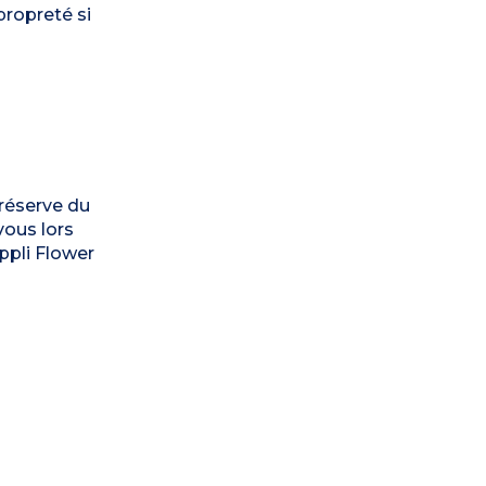
propreté si
 réserve du
vous lors
appli Flower