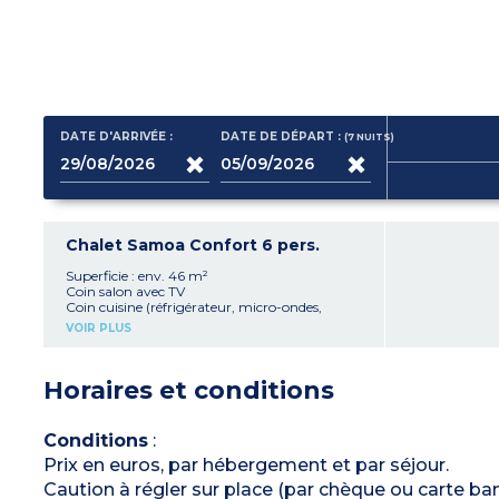
DATE D'ARRIVÉE :
DATE DE DÉPART :
(7
NUITS
)
Chalet Samoa Confort 6 pers.
Superficie : env. 46 m²
Coin salon avec TV
Coin cuisine (réfrigérateur, micro-ondes,
cafetière électrique, vaisselle)
VOIR PLUS
1 chambre avec 1 lit double (140 x 190 cm)
1 chambre avec 2 lits simples (80 x 190 cm)
1 chambre avec 2 lits superposés enfants (70 x
Horaires et conditions
180 cm)
1 salle d'eau avec douche, lavabo
1 WC séparé
Climatisation
Conditions
:
Terrasse avec salon de jardin
Prix en euros, par hébergement et par séjour.
Capacité max. 4 adultes et 2 enfants -10 ans
Caution à régler sur place (par chèque ou carte ba