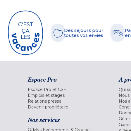
Des séjours pour
Pa
toutes vos envies
en
Espace Pro
A pr
Espace Pro et CSE
Qui s
Emplois et stages
Nous 
Relations presse
Nos a
Devenir propriétaire
Condi
Donné
Nos services
Gérer
Garant
Odalys Evènements & Groupe
Aide 