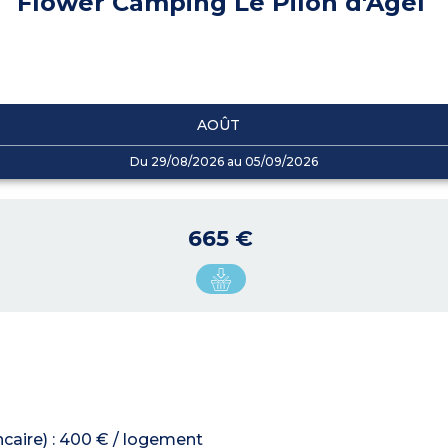
Flower Camping Le Pilon d'Agel
AOÛT
Du 29/08/2026 au 05/09/2026
665 €
ncaire) : 400 € / logement