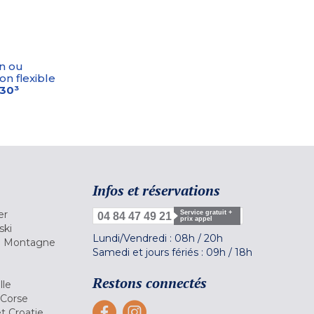
n ou
on flexible
-30³
Infos et réservations
er
Service gratuit +
04 84 47 49 21
prix appel
ski
Lundi/Vendredi :
08h
/
20h
la Montagne
Samedi et jours fériés :
09h
/
18h
a
Restons connectés
lle
 Corse
et Croatie