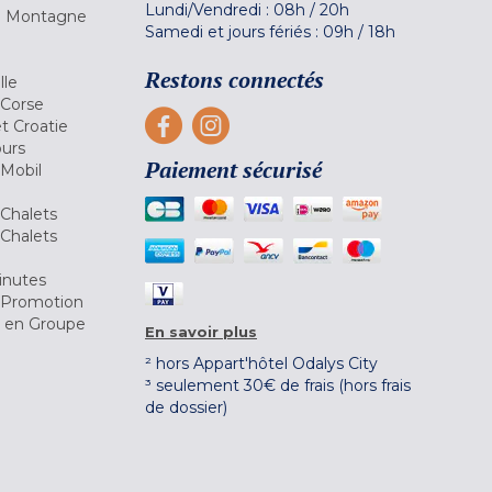
Lundi/Vendredi :
08h
/
20h
la Montagne
Samedi et jours fériés :
09h
/
18h
a
Restons connectés
lle
 Corse
et Croatie
ours
Paiement sécurisé
 Mobil
Chalets
Chalets
inutes
 Promotion
r en Groupe
En savoir plus
² hors Appart'hôtel Odalys City
³ seulement 30€ de frais (hors frais
de dossier)