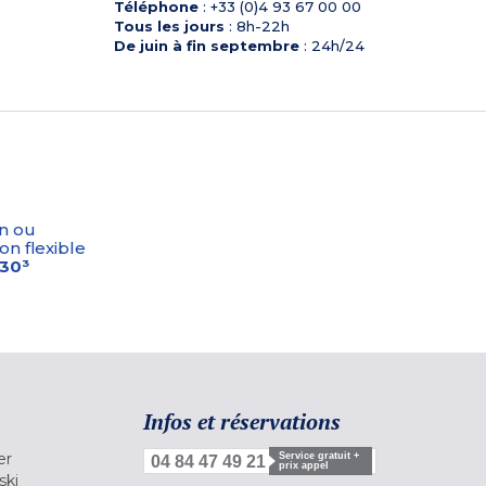
Téléphone
: +33 (0)4 93 67 00 00
Tous les jours
: 8h-22h
De juin à fin septembre
: 24h/24
n ou
on flexible
-30³
Infos et réservations
er
Service gratuit +
04 84 47 49 21
prix appel
ski