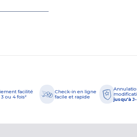
Annulatio
iement facilité
Check-in en ligne
modificati
 3 ou 4 fois²
facile et rapide
jusqu'à J