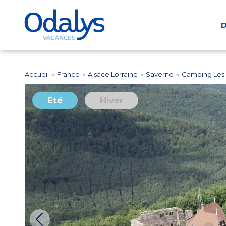
D
Accueil
France
Alsace Lorraine
Saverne
Camping Les 
Eté
Hiver