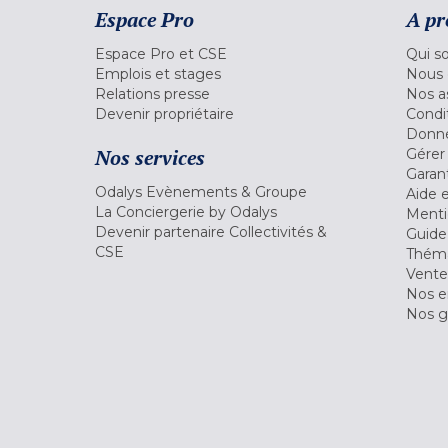
Espace Pro
A pr
Espace Pro et CSE
Qui s
Emplois et stages
Nous 
Relations presse
Nos a
Devenir propriétaire
Condi
Donné
Nos services
Gérer
Garant
Odalys Evènements & Groupe
Aide 
La Conciergerie by Odalys
Menti
Devenir partenaire Collectivités &
Guide
CSE
Théma
Vente
Nos 
Nos g