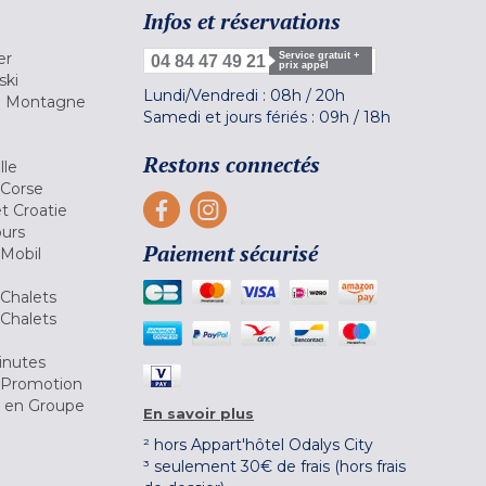
Infos et réservations
er
Service gratuit +
04 84 47 49 21
prix appel
ski
Lundi/Vendredi :
08h
/
20h
la Montagne
Samedi et jours fériés :
09h
/
18h
a
Restons connectés
lle
 Corse
et Croatie
ours
Paiement sécurisé
 Mobil
Chalets
Chalets
inutes
 Promotion
r en Groupe
En savoir plus
² hors Appart'hôtel Odalys City
³ seulement 30€ de frais (hors frais