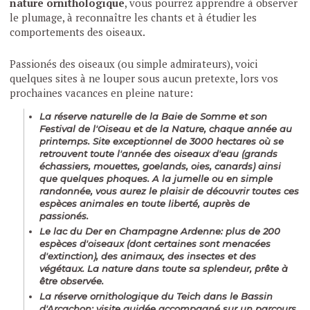
nature ornithologique
, vous pourrez apprendre à observer
le plumage, à reconnaître les chants et à étudier les
comportements des oiseaux.
Passionés des oiseaux (ou simple admirateurs), voici
quelques sites à ne louper sous aucun pretexte, lors vos
prochaines vacances en pleine nature:
La
réserve naturelle de la Baie de Somme
et son
Festival de l'Oiseau et de la Nature, chaque année au
printemps. Site exceptionnel de 3000 hectares où se
retrouvent toute l'année des oiseaux d'eau (grands
échassiers, mouettes, goelands, oies, canards) ainsi
que quelques phoques. A la jumelle ou en simple
randonnée, vous aurez le plaisir de découvrir toutes ces
espèces animales en toute liberté, auprès de
passionés.
Le
lac du Der en Champagne Ardenne
: plus de 200
espèces d'oiseaux (dont certaines sont menacées
d'extinction), des animaux, des insectes et des
végétaux. La nature dans toute sa splendeur, prête à
être observée.
La
réserve ornithologique du Teich dans le Bassin
d'Arcachon
: visite guidée accompagné sur un parcours