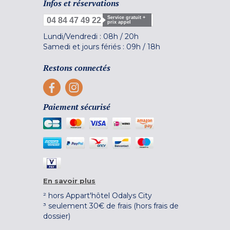
Infos et réservations
Service gratuit +
04 84 47 49 22
prix appel
Lundi/Vendredi :
08h
/
20h
Samedi et jours fériés :
09h
/
18h
Restons connectés
Paiement sécurisé
En savoir plus
² hors Appart'hôtel Odalys City
³ seulement 30€ de frais (hors frais de
dossier)