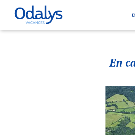
D
En c