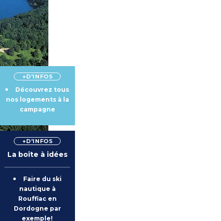
+D'INFOS
Découvrez tous
nos logements à la
campagne
+D'INFOS
La boîte à idées
Faire du ski
nautique à
Rouffiac en
Dordogne par
exemple!