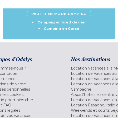
PARTIR EN MODE CAMPING
Camping en bord de mer
Camping en Corse
opos d'Odalys
Nos destinations
ommes-nous ?
Location Vacances à la M
contacter
Location de Vacances au 
ssurances
Location de Vacances à 
tions de vente
Location de Vacances à l
es personnelles
Campagne
 mes cookies
Appart'hôtels en centre vi
ie prix moins cher
Location de Vacances en
et FAQ
Location Espagne, Italie 
ons légales
Week-ends et courts Séj
 de vos vacances
Location de Vacances en