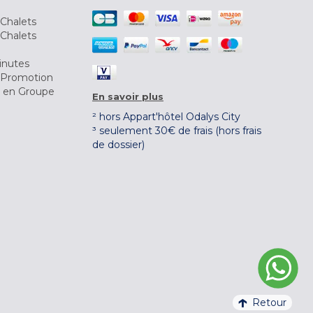
Chalets
Chalets
inutes
 Promotion
r en Groupe
En savoir plus
² hors Appart'hôtel Odalys City
³ seulement 30€ de frais (hors frais
de dossier)
Retour