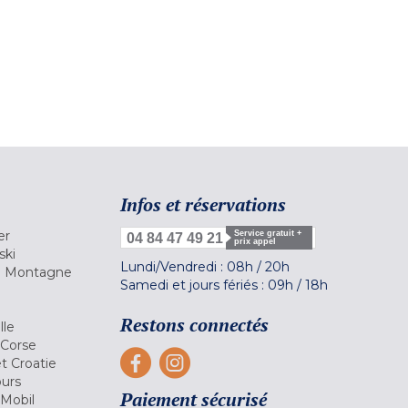
Infos et réservations
er
Service gratuit +
04 84 47 49 21
prix appel
ski
Lundi/Vendredi :
08h
/
20h
la Montagne
Samedi et jours fériés :
09h
/
18h
a
Restons connectés
lle
 Corse
et Croatie
ours
Paiement sécurisé
 Mobil