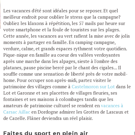
Les vacances d'été sont idéales pour se reposer. Et quel
meilleur endroit pour oublier le stress que la campagne?
Oubliez les klaxons à répétition, les 57 mails par heure sur
votre smartphone et la foule de touristes sur les plages.
Cette année, les vacances au vert raflent la mise avec de jolis
moments à partager en famille. En camping campagne,
verdure, calme, et grands espaces rythment votre quotidien.
Pique-nique en famille au coeur des vallées verdoyantes
après une marche dans les alpages, sieste à l'ombre des
platanes, pause piscine bercé par le chant des cigales... Il
souffle comme une sensation de liberté près de votre mobil-
home. Pour occuper son après-midi, partez visiter le
patrimoine des villages comme à
Castelmoron sur Lot
dans le
Lot et Garonne et ses placettes de villages fleuries, ses
fontaines et ses maisons à colombages tandis que les
amateurs de patrimoine culturel se rendent en
vacances à
Carsac Aillac
en Dordogne admirer les Grottes de Lascaux et
de Cazelle. Flâner deviendra un réel plaisir.
Faites du sport en plein air