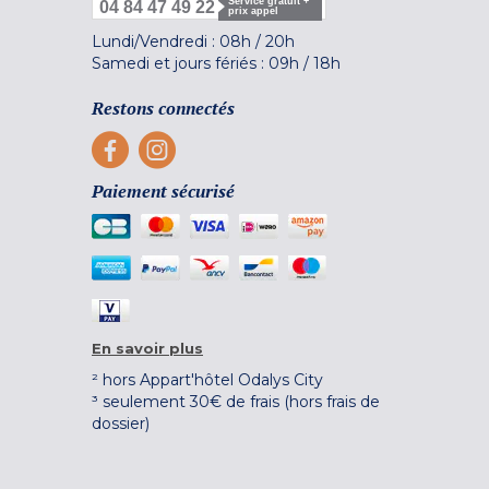
Service gratuit +
04 84 47 49 22
prix appel
Lundi/Vendredi :
08h
/
20h
Samedi et jours fériés :
09h
/
18h
Restons connectés
Paiement sécurisé
En savoir plus
² hors Appart'hôtel Odalys City
³ seulement 30€ de frais (hors frais de
dossier)