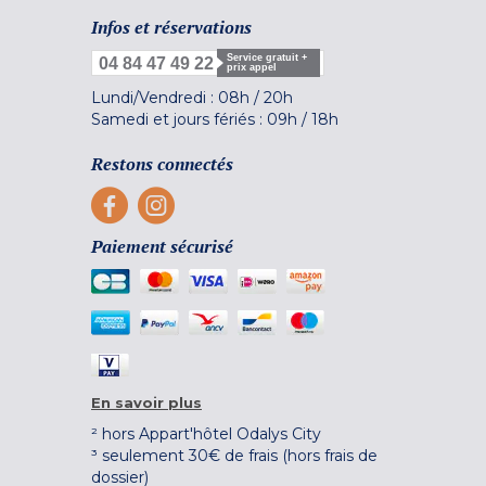
Infos et réservations
Service gratuit +
04 84 47 49 22
prix appel
Lundi/Vendredi :
08h
/
20h
Samedi et jours fériés :
09h
/
18h
Restons connectés
Paiement sécurisé
En savoir plus
² hors Appart'hôtel Odalys City
³ seulement 30€ de frais (hors frais de
dossier)