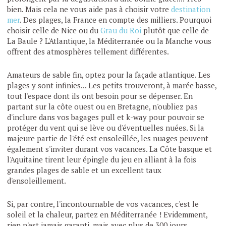
bien. Mais cela ne vous aide pas à choisir votre
destination
mer
. Des plages, la France en compte des milliers. Pourquoi
choisir celle de Nice ou du
Grau du Roi
plutôt que celle de
La Baule ? L'Atlantique, la Méditerranée ou la Manche vous
offrent des atmosphères tellement différentes.
Amateurs de sable fin, optez pour la façade atlantique. Les
plages y sont infinies... Les petits trouveront, à marée basse,
tout l'espace dont ils ont besoin pour se dépenser. En
partant sur la côte ouest ou en Bretagne, n'oubliez pas
d'inclure dans vos bagages pull et k-way pour pouvoir se
protéger du vent qui se lève ou d'éventuelles nuées. Si la
majeure partie de l'été est ensoleillée, les nuages peuvent
également s'inviter durant vos vacances. La Côte basque et
l'Aquitaine tirent leur épingle du jeu en alliant à la fois
grandes plages de sable et un excellent taux
d'ensoleillement.
Si, par contre, l'incontournable de vos vacances, c'est le
soleil et la chaleur, partez en Méditerranée ! Evidemment,
rien n'est jamais garanti, mais avec plus de 300 jours