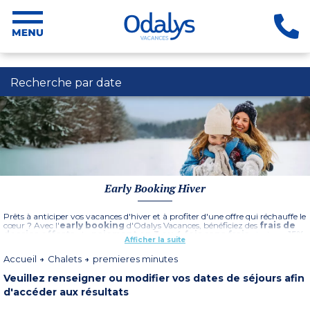
Recherche par date
Early Booking Hiver
Prêts à anticiper vos vacances d'hiver et à profiter d'une offre qui réchauffe le
cœur ? Avec l'
early booking
d'Odalys Vacances, bénéficiez des
frais de
dossier offerts
, du
paiement en 3 ou 4 fois sans frais
ainsi que
15%
Afficher la suite
de réduction sur une sélection de destinations à la mer et à la
campagne
*.
Accueil
Chalets
premieres minutes
Que vous souhaitiez dévaler les pistes, vous balader au bord de la mer ou
Veuillez renseigner ou modifier vos dates de séjours afin
vous diriger vers la campagne, pourquoi attendre ? Réservez dès
maintenant, profitez des meilleures destinations, les stocks sont limités et
d'accéder aux résultats
assurez-vous des vacances d'hiver inoubliables sans stress !