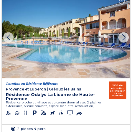
Location en Résidence Référence
150€ de
réduction
Provence et Luberon
|
Gréoux les Bains
en réglant en
Résidence Odalys La Licorne de Haute-
chèque
vacances*
Provence
Résidence proche du village et du centre thermal avec 2 piscines
extérieures, piscine couverte, espace bien-être, restauration,...
2 pièces 4 pers.