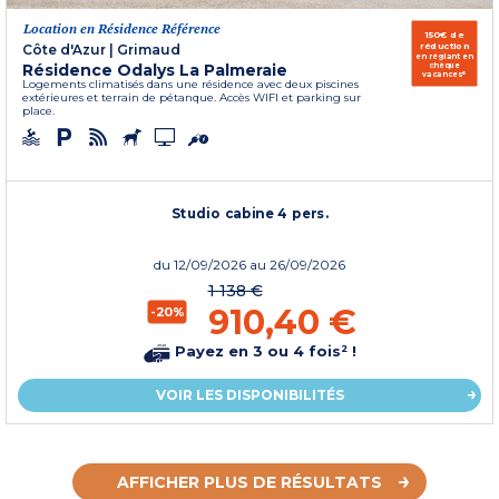
Location en Résidence Référence
150€ de
réduction
Côte d'Azur
|
Grimaud
en réglant en
Résidence Odalys La Palmeraie
chèque
vacances*
Logements climatisés dans une résidence avec deux piscines
extérieures et terrain de pétanque. Accès WIFI et parking sur
place.
Studio cabine 4 pers.
du
12/09/2026
au 26/09/2026
1 138 €
910,40 €
-20%
Payez en 3 ou 4 fois² !
VOIR LES DISPONIBILITÉS
AFFICHER PLUS DE RÉSULTATS