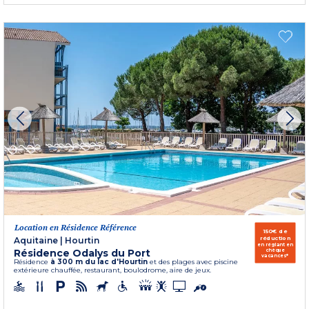
Location en Résidence Référence
150€ de
réduction
Aquitaine
|
Hourtin
en réglant en
Résidence Odalys du Port
chèque
vacances*
Résidence
à 300 m du lac d'Hourtin
et des plages avec piscine
extérieure chauffée, restaurant, boulodrome, aire de jeux.