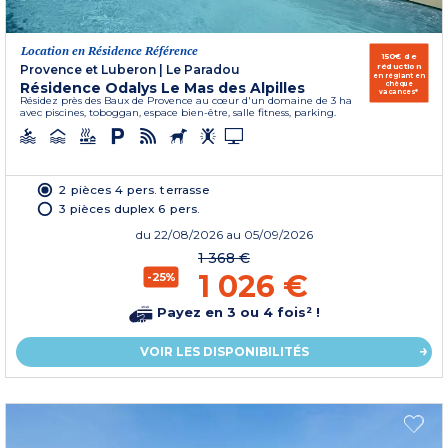
Location en Résidence Référence
150€ de
réduction
Provence et Luberon
|
Le Paradou
en réglant en
Résidence Odalys Le Mas des Alpilles
chèque
vacances*
Résidez près des Baux de Provence au cœur d'un domaine de 3 ha
avec piscines, toboggan, espace bien-être, salle fitness, parking.
2 pièces 4 pers. terrasse
3 pièces duplex 6 pers.
du
22/08/2026
au 05/09/2026
1 368 €
1 026 €
-25%
Payez en 3 ou 4 fois² !
VOIR LES DISPONIBILITÉS