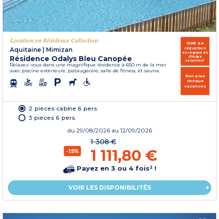
Location en Résidence Collection
150€ de
réduction
Aquitaine
|
Mimizan
en réglant en
Résidence Odalys Bleu Canopée
chèque
vacances*
Relaxez-vous dans une magnifique résidence à 650 m de la mer
avec piscine extérieure, pataugeoire, salle de fitness, et sauna.
Bon plan
chèque
vacances
2 pièces cabine 6 pers.
3 pièces 6 pers.
du
29/08/2026
au 12/09/2026
1 308 €
1 111,80 €
-15%
Payez en 3 ou 4 fois² !
VOIR LES DISPONIBILITÉS