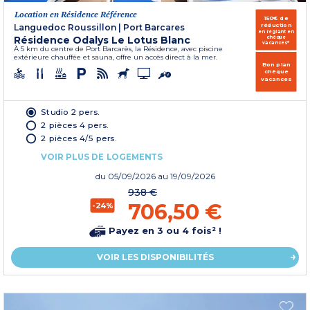
Location en Résidence Référence
150€ de
réduction
Languedoc Roussillon
|
Port Barcares
en réglant en
Résidence Odalys Le Lotus Blanc
chèque
vacances*
À 5 km du centre de Port Barcarès, la Résidence, avec piscine
extérieure chauffée et sauna, offre un accès direct à la mer.
Bon plan
chèque
vacances
Studio 2 pers.
2 pièces 4 pers.
2 pièces 4/5 pers.
VOIR PLUS DE LOGEMENTS
du
05/09/2026
au 19/09/2026
938 €
706,50 €
-24%
Payez en 3 ou 4 fois² !
VOIR LES DISPONIBILITÉS