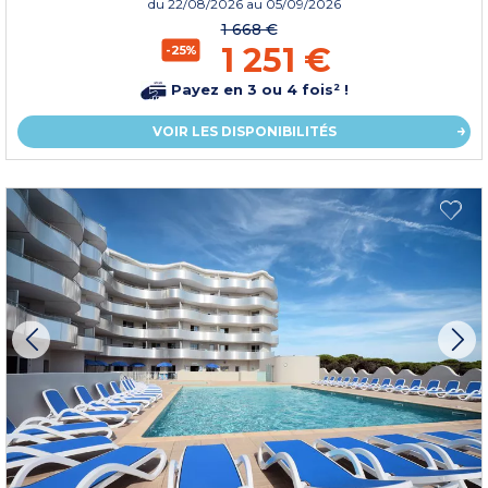
du
22/08/2026
au 05/09/2026
1 668 €
1 251 €
-25%
Payez en 3 ou 4 fois² !
VOIR LES DISPONIBILITÉS