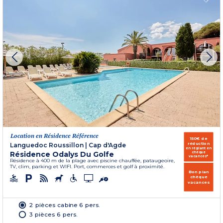
Location en Résidence Référence
150€ de
réduction
Languedoc Roussillon
|
Cap d'Agde
en réglant en
Résidence Odalys Du Golfe
chèque
vacances*
Résidence à 400 m de la plage avec piscine chauffée, pataugeoire,
TV, clim, parking et WIFI. Port, commerces et golf à proximité.
Bon plan
chèque
vacances
2 pièces cabine 6 pers.
3 pièces 6 pers.