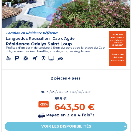
Location en Résidence Référence
150€ de
réduction
Languedoc Roussillon
|
Cap d'Agde
en réglant en
Résidence Odalys Saint Loup
chèque
vacances*
Profitez d'un écrin de verdure à 5mn du port et de la plage du Cap
d'Agde avec piscine chauffée, aire de jeux, parking fermé.
Bon plan
chèque
vacances
2 pièces 4 pers.
du
19/09/2026
au 03/10/2026
858 €
643,50 €
-25%
Payez en 3 ou 4 fois² !
VOIR LES DISPONIBILITÉS