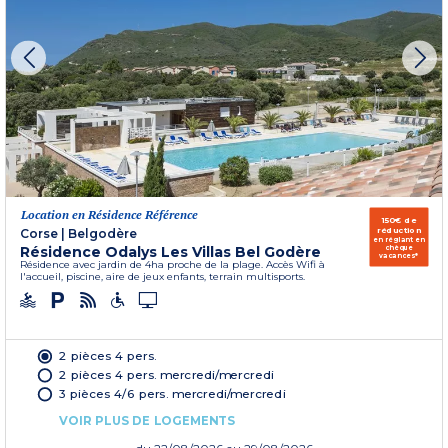
Location en Résidence Référence
150€ de
réduction
Corse
|
Belgodère
en réglant en
Résidence Odalys Les Villas Bel Godère
chèque
vacances*
Résidence avec jardin de 4ha proche de la plage. Accès Wifi à
l'accueil, piscine, aire de jeux enfants, terrain multisports.
2 pièces 4 pers.
2 pièces 4 pers. mercredi/mercredi
3 pièces 4/6 pers. mercredi/mercredi
VOIR PLUS DE LOGEMENTS