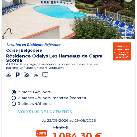
Location en Résidence Référence
150€ de
réduction
Corse
|
Belgodère
en réglant en
Résidence Odalys Les Hameaux de Capra
chèque
vacances*
Scorsa
À 600m de la plage, la Résidence propose piscine extérieure,
parking, wifi dans un cadre verdoyant.
2 pièces 4/5 pers.
2 pièces 4/5 pers. mercredi/mercredi
3 pièces 4/6 pers.
VOIR PLUS DE LOGEMENTS
du
22/08/2026
au 29/08/2026
1 549 €
1 084,30 €
-30%