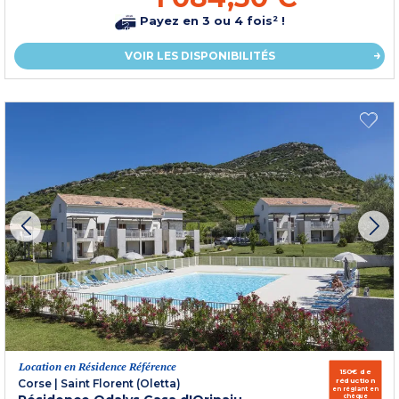
Payez en 3 ou 4 fois² !
VOIR LES DISPONIBILITÉS
Location en Résidence Référence
150€ de
réduction
Corse
|
Saint Florent (Oletta)
en réglant en
chèque