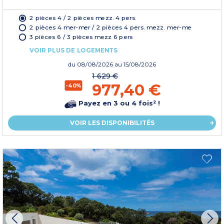
2 pièces 4 / 2 pièces mezz. 4 pers.
2 pièces 4 mer-mer / 2 pièces 4 pers. mezz. mer-me
3 pièces 6 / 3 pièces mezz 6 pers
VOIR PLUS DE LOGEMENTS
du
08/08/2026
au 15/08/2026
1 629 €
977,40 €
-40%
Payez en 3 ou 4 fois² !
VOIR LES DISPONIBILITÉS