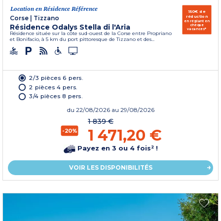
Location en Résidence Référence
150€ de
réduction
Corse
|
Tizzano
en réglant en
Résidence Odalys Stella di l'Aria
chèque
vacances*
Résidence située sur la côte sud-ouest de la Corse entre Propriano
et Bonifacio, à 5 km du port pittoresque de Tizzano et des...
2/3 pièces 6 pers.
2 pièces 4 pers.
3/4 pièces 8 pers.
du
22/08/2026
au 29/08/2026
1 839 €
1 471,20 €
-20%
Payez en 3 ou 4 fois² !
VOIR LES DISPONIBILITÉS