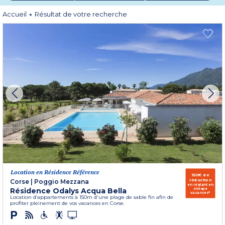
L’arrière-pays Corse est également un lieu de villégiature à ne pas manquer
avec ses réserves naturelles, ses randonnées à travers les sentiers et le maquis
Accueil
Résultat de votre recherche
sauvage.
Location en Résidence Référence
150€ de
réduction
Corse
|
Poggio Mezzana
en réglant en
Résidence Odalys Acqua Bella
chèque
vacances*
Location d’appartements à 150m d'une plage de sable fin afin de
profiter pleinement de vos vacances en Corse.