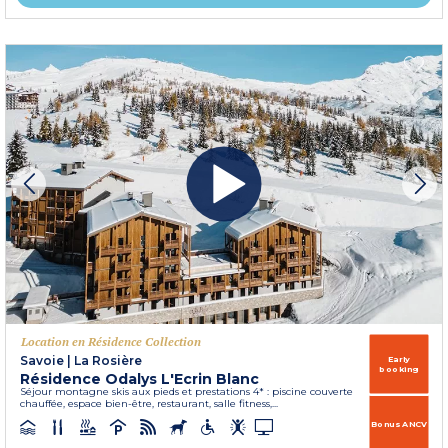
Location en Résidence Collection
Savoie
|
La Rosière
Early
booking
Résidence Odalys L'Ecrin Blanc
Séjour montagne skis aux pieds et prestations 4* : piscine couverte
chauffée, espace bien-être, restaurant, salle fitness,...
Bonus ANCV