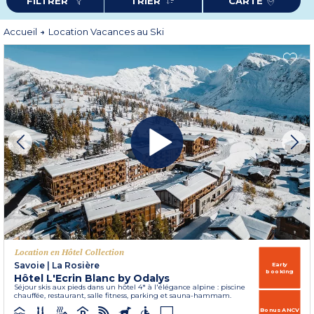
FILTRER
TRIER
CARTE
après le ski.
Côté restauration, profitez de formules adaptées à votre séjour pour un
maximum de flexibilité.
Accueil
Location Vacances au Ski
Et pour les amateurs de glisse, facilitez votre séjour grâce à
nos
partenariats
avec les écoles de ski, loueurs de matériel et forfaits remontées
mécaniques.
Réservez dès maintenant votre location au ski avec Odalys et vivez un séjour
inoubliable à la montagne !
Location en Hôtel Collection
Savoie
|
La Rosière
Early
booking
Hôtel L'Ecrin Blanc by Odalys
Séjour skis aux pieds dans un hôtel 4* à l'élégance alpine : piscine
chauffée, restaurant, salle fitness, parking et sauna-hammam.
Bonus ANCV