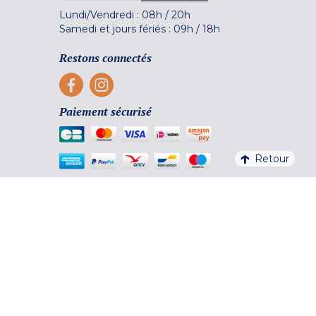
Lundi/Vendredi :
08h
/
20h
Samedi et jours fériés :
09h
/
18h
Restons connectés
Paiement sécurisé
Retour
En savoir plus
² hors Appart'hôtel Odalys City
³ seulement 30€ de frais (hors frais de
dossier)