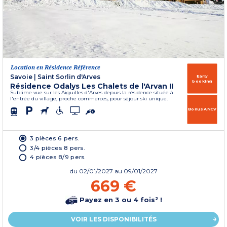
Location en Résidence Référence
Savoie
|
Saint Sorlin d'Arves
Early
booking
Résidence Odalys Les Chalets de l'Arvan II
Sublime vue sur les Aiguilles d'Arves depuis la résidence située à
l'entrée du village, proche commerces, pour séjour ski unique.
Bonus ANCV
3 pièces 6 pers.
3/4 pièces 8 pers.
4 pièces 8/9 pers.
du
02/01/2027
au 09/01/2027
669 €
Payez en 3 ou 4 fois² !
VOIR LES DISPONIBILITÉS