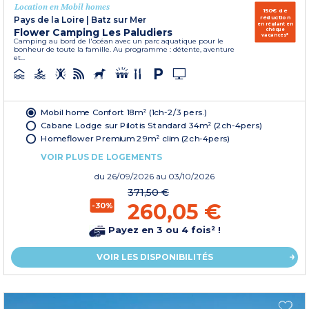
Location en Mobil homes
150€ de
réduction
Pays de la Loire
|
Batz sur Mer
en réglant en
Flower Camping Les Paludiers
chèque
vacances*
Camping au bord de l'océan avec un parc aquatique pour le
bonheur de toute la famille. Au programme : détente, aventure
et...
Mobil home Confort 18m² (1ch-2/3 pers.)
Cabane Lodge sur Pilotis Standard 34m² (2ch-4pers)
Homeflower Premium 29m² clim (2ch-4pers)
VOIR PLUS DE LOGEMENTS
du
26/09/2026
au 03/10/2026
371,50 €
260,05 €
-30%
Payez en 3 ou 4 fois² !
VOIR LES DISPONIBILITÉS