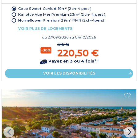
Coco Sweet Confort 19m² (2ch-4 pers.)
Karlotte Vue Mer Premium 23m² (2ch- 4 pers.)
Homeflower Premium 29m² PMR (2ch-4pers)
VOIR PLUS DE LOGEMENTS
du
27/09/2026
au 04/10/2026
315 €
220,50 €
-30%
Payez en 3 ou 4 fois² !
VOIR LES DISPONIBILITÉS