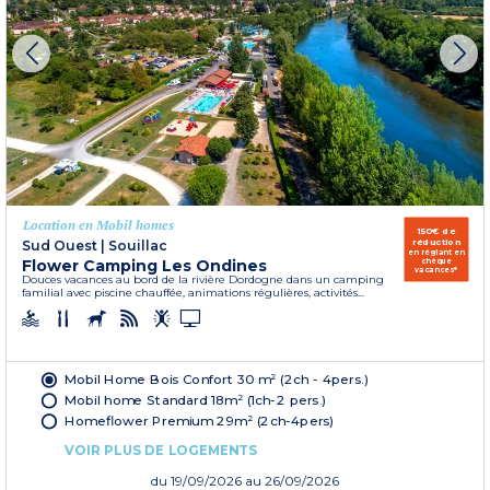
Location en Mobil homes
150€ de
réduction
Sud Ouest
|
Souillac
en réglant en
Flower Camping Les Ondines
chèque
vacances*
Douces vacances au bord de la rivière Dordogne dans un camping
familial avec piscine chauffée, animations régulières, activités...
Mobil Home Bois Confort 30 m² (2ch - 4pers.)
Mobil home Standard 18m² (1ch-2 pers.)
Homeflower Premium 29m² (2ch-4pers)
VOIR PLUS DE LOGEMENTS
du
19/09/2026
au 26/09/2026