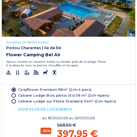
Location en Mobil homes
Poitou Charentes
|
Ile de Ré
Flower Camping Bel Air
Séjour insolite en location toilée ou boisée près de la plage. Place
à la détente avec la piscine chauffée et les spas.
Cosyflower Premium 38m² (2ch-4 pers)
Cabane Lodge Bois pilotis Std 38 m² (2ch-4pers)
Cabane Lodge sur Pilotis Standard 34m² (2ch-4pers)
VOIR PLUS DE LOGEMENTS
du
18/09/2026
au 25/09/2026
568,50 €
397,95 €
-30%