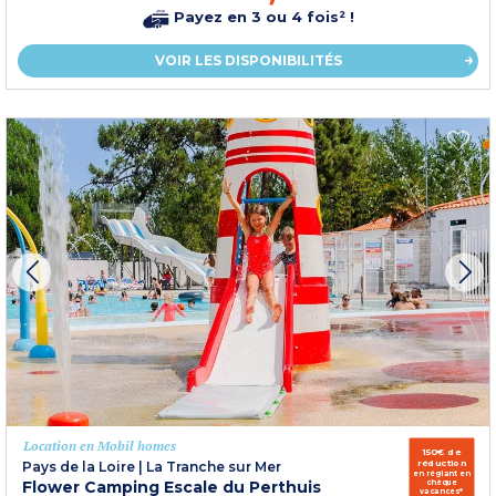
Payez en 3 ou 4 fois² !
VOIR LES DISPONIBILITÉS
Location en Mobil homes
150€ de
réduction
Pays de la Loire
|
La Tranche sur Mer
en réglant en
Flower Camping Escale du Perthuis
chèque
vacances*