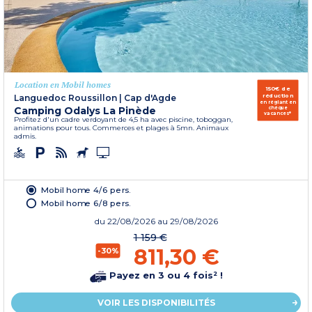
Location en Mobil homes
150€ de
réduction
Languedoc Roussillon
|
Cap d'Agde
en réglant en
Camping Odalys La Pinède
chèque
vacances*
Profitez d'un cadre verdoyant de 4,5 ha avec piscine, toboggan,
animations pour tous. Commerces et plages à 5mn. Animaux
admis.
Mobil home 4/6 pers.
Mobil home 6/8 pers.
du
22/08/2026
au 29/08/2026
1 159 €
811,30 €
-30%
Payez en 3 ou 4 fois² !
VOIR LES DISPONIBILITÉS