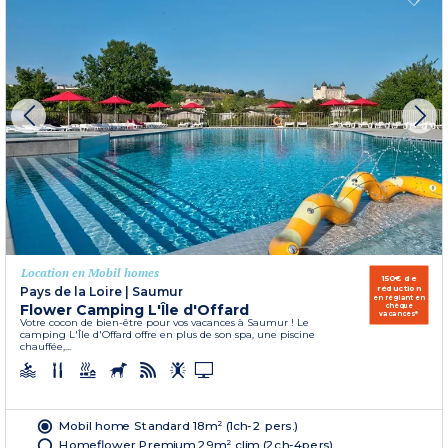
Location en Mobil homes
150€ de
réduction
Pays de la Loire
|
Saumur
en réglant en
Flower Camping L'Île d'Offard
chèque
vacances*
Votre cocon de bien-être pour vos vacances à Saumur ! Le
camping L'Île d'Offard offre en plus de son spa, une piscine
chauffée,...
Mobil home Standard 18m² (1ch-2 pers.)
Homeflower Premium 29m² clim (2ch-4pers)