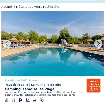
plaisir de vacances en plein air et confort d’hébergement. Sur de vastes
domaines résidentiels, votre location en mobil home est bien aménagée et
Accueil
Résultat de votre recherche
agencée pour vous accueillir dans les meilleures conditions.
Location en Mobil homes
150€ de
réduction
Pays de la Loire
|
Saint Hilaire de Riez
en réglant en
Camping Demoiselles Plage
chèque
vacances*
Camping-club animé dans un parc boisé à 500m de la plage avec
piscine chauffée, toboggans, terrain multisports, ping-pong.