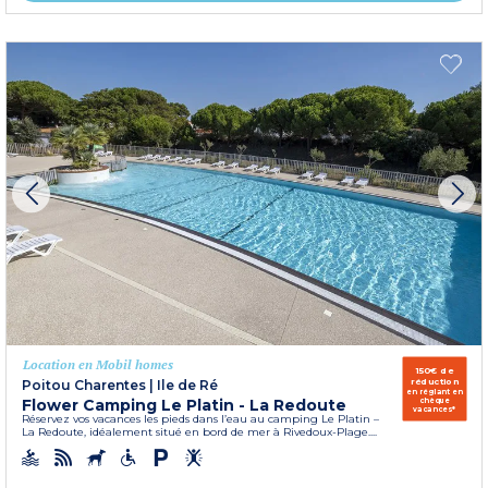
Location en Mobil homes
150€ de
réduction
Poitou Charentes
|
Ile de Ré
en réglant en
Flower Camping Le Platin - La Redoute
chèque
vacances*
Réservez vos vacances les pieds dans l’eau au camping Le Platin –
La Redoute, idéalement situé en bord de mer à Rivedoux-Plage....