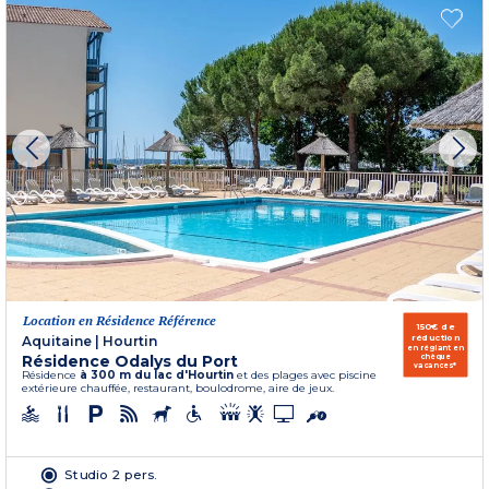
Location en Résidence Référence
150€ de
réduction
Aquitaine
|
Hourtin
en réglant en
Résidence Odalys du Port
chèque
vacances*
Résidence
à 300 m du lac d'Hourtin
et des plages avec piscine
extérieure chauffée, restaurant, boulodrome, aire de jeux.
Studio 2 pers.