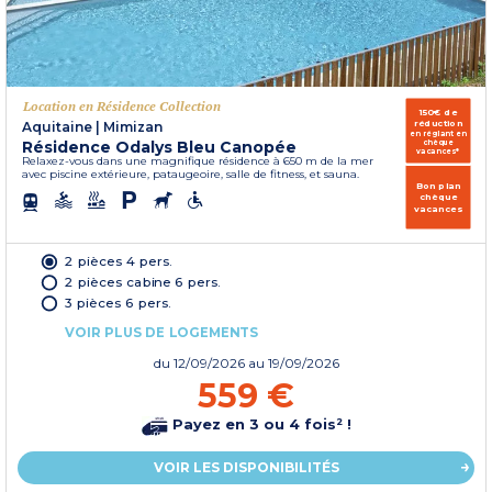
Location en Résidence Collection
150€ de
réduction
Aquitaine
|
Mimizan
en réglant en
Résidence Odalys Bleu Canopée
chèque
vacances*
Relaxez-vous dans une magnifique résidence à 650 m de la mer
avec piscine extérieure, pataugeoire, salle de fitness, et sauna.
Bon plan
chèque
vacances
2 pièces 4 pers.
2 pièces cabine 6 pers.
3 pièces 6 pers.
VOIR PLUS DE LOGEMENTS
du
12/09/2026
au 19/09/2026
559 €
Payez en 3 ou 4 fois² !
VOIR LES DISPONIBILITÉS