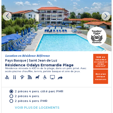
Location en Résidence Référence
150€ de
réduction
Pays Basque
|
Saint Jean de Luz
en réglant en
Résidence Odalys Erromardie Plage
chèque
vacances*
Résidence rénovée à 400 m de la plage, dans un parc privé. Avec
accès piscine chauffée, tennis, pelote basque et aire de jeux.
Bon plan
chèque
vacances
2 pièces 4 pers. côté parc PMR
2 pièces 4 pers.
2 pièces 4 pers. PMR
VOIR PLUS DE LOGEMENTS