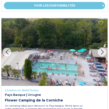
VOIR LES DISPONIBILITÉS
Location en Mobil homes
Pays Basque
|
Urrugne
Flower Camping de la Corniche
Un camping idéal pour découvrir le Pays basque. Niché dans un
cadre verdoyant, il propose des animations pour toute la famille