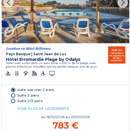
Location en Hôtel Référence
150€ de
réduction
Pays Basque
|
Saint Jean de Luz
en réglant en
Hôtel Erromardie Plage by Odalys
chèque
vacances*
Hôtel avec suites dans un parc privé à 200 m de la plage, avec
piscine extérieure chauffée, tennis, pelote basque, aire de jeux.
suite vue mer 2 pers.
Suite 2 pers.
Suite 2/3 pers.
VOIR PLUS DE LOGEMENTS
du
16/10/2026
au 23/10/2026
783 €