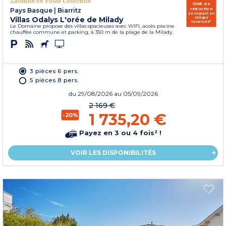
Location en Villas Collection
150€ de
réduction
Pays Basque
|
Biarritz
en réglant en
Villas Odalys L'orée de Milady
chèque
vacances*
Le Domaine propose des villas spacieuses avec WIFI, accès piscine
chauffée commune et parking, à 350 m de la plage de la Milady.
3 pièces 6 pers.
5 pièces 8 pers.
du
29/08/2026
au 05/09/2026
2 169 €
1 735,20 €
-20%
Payez en 3 ou 4 fois² !
VOIR LES DISPONIBILITÉS