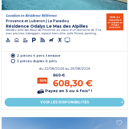
Location en Résidence Référence
150€ de
réduction
Provence et Luberon
|
Le Paradou
en réglant en
Résidence Odalys Le Mas des Alpilles
chèque
vacances*
Résidez près des Baux de Provence au cœur d'un domaine de 3 ha
avec piscines, toboggan, espace bien-être, salle fitness, parking.
2 pièces 4 pers. terrasse
3 pièces duplex 6 pers.
du
22/08/2026
au 29/08/2026
869 €
608,30 €
-30%
Payez en 3 ou 4 fois² !
VOIR LES DISPONIBILITÉS