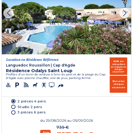
Location en Résidence Référence
150€ de
réduction
Languedoc Roussillon
|
Cap d'Agde
en réglant en
Résidence Odalys Saint Loup
chèque
vacances*
Profitez d'un écrin de verdure à 5mn du port et de la plage du Cap
d'Agde avec piscine chauffée, aire de jeux, parking fermé.
Bon plan
chèque
vacances
2 pièces 4 pers.
Studio 2 pers.
3 pièces 6 pers.
du
29/08/2026
au 05/09/2026
739 €
-30%