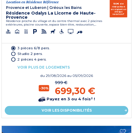
Location en Résidence Référence
150€ de
réduction
Provence et Luberon
|
Gréoux les Bains
en réglant en
Résidence Odalys La Licorne de Haute-
chèque
vacances*
Provence
Résidence proche du village et du centre thermal avec 2 piscines
extérieures, piscine couverte, espace bien-être, restauration,...
3 pièces 6/8 pers.
Studio 2 pers.
2 pièces 4 pers.
VOIR PLUS DE LOGEMENTS
du
29/08/2026
au 05/09/2026
999 €
699,30 €
-30%
Payez en 3 ou 4 fois² !
VOIR LES DISPONIBILITÉS