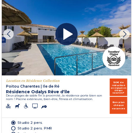
Location en Résidence Collection
150€ de
réduction
Poitou Charentes
|
Ile de Ré
en réglant en
Résidence Odalys Rêve d'île
chèque
vacances*
Deux plages de sable fin à proximité...la résidence porte bien son
nom ! Piscine extérieure, bien-être, fitness et climatisation.
Bon plan
chèque
vacances
Studio 2 pers.
Studio 2 pers. PMR