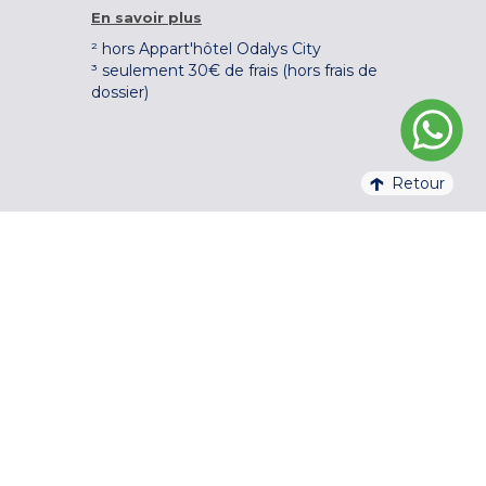
En savoir plus
² hors Appart'hôtel Odalys City
³ seulement 30€ de frais (hors frais de
dossier)
Retour
4,1/5 – 37 710 AVIS QUALITELIS
S'INSCRIRE À LA NEWSLETTER