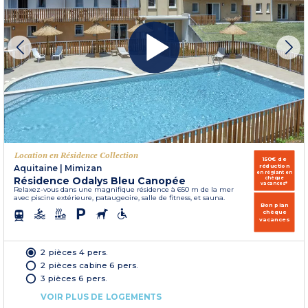
Location en Résidence Collection
150€ de
réduction
Aquitaine
|
Mimizan
en réglant en
Résidence Odalys Bleu Canopée
chèque
vacances*
Relaxez-vous dans une magnifique résidence à 650 m de la mer
avec piscine extérieure, pataugeoire, salle de fitness, et sauna.
Bon plan
chèque
vacances
2 pièces 4 pers.
2 pièces cabine 6 pers.
3 pièces 6 pers.
VOIR PLUS DE LOGEMENTS