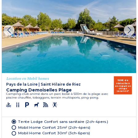
Location en Mobil homes
150€ de
réduction
Pays de la Loire
|
Saint Hilaire de Riez
en réglant en
Camping Demoiselles Plage
chèque
vacances*
Camping-club animé dans un parc boisé à 500m de la plage avec
piscine chauffée, toboggans, terrain multisports, ping-pong.
Tente Lodge Confort sans sanitaire (2ch-4pers.)
Mobil Home Confort 25m² (2ch-4pers)
Mobil Home Confort 30m² (3ch-6pers)