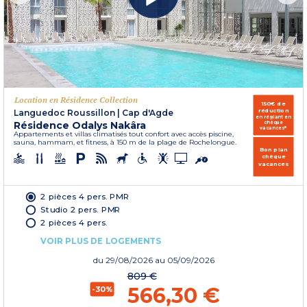
Location en Résidence Collection
150€ de
réduction
Languedoc Roussillon
|
Cap d'Agde
en réglant en
Résidence Odalys Nakâra
chèque
vacances*
Appartements et villas climatisés tout confort avec accès piscine,
sauna, hammam, et fitness, à 150 m de la plage de Rochelongue.
Bon plan
chèque
vacances
2 pièces 4 pers. PMR
Studio 2 pers. PMR
2 pièces 4 pers.
VOIR PLUS DE LOGEMENTS
du
29/08/2026
au 05/09/2026
809 €
566,30 €
-30%