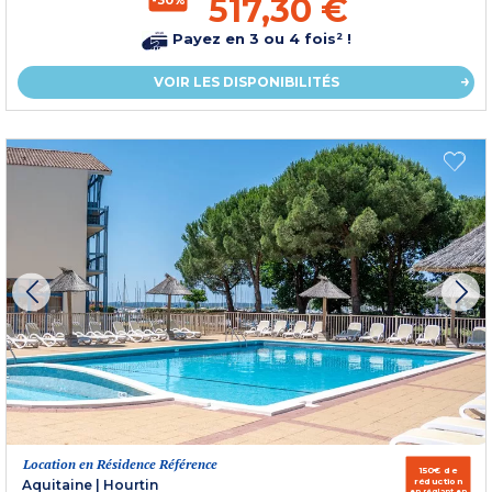
517,30 €
Payez en 3 ou 4 fois² !
VOIR LES DISPONIBILITÉS
Location en Résidence Référence
150€ de
réduction
Aquitaine
|
Hourtin
en réglant en