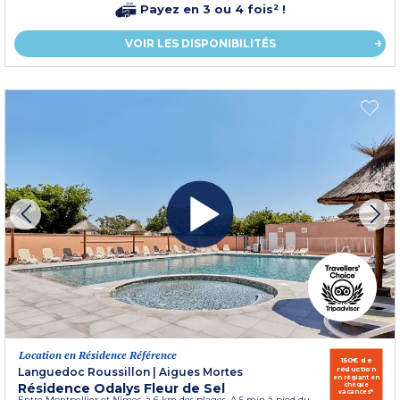
Payez en 3 ou 4 fois² !
VOIR LES DISPONIBILITÉS
Location en Résidence Référence
150€ de
réduction
Languedoc Roussillon
|
Aigues Mortes
en réglant en
Résidence Odalys Fleur de Sel
chèque
vacances*
Entre Montpellier et Nîmes, à 6 km des plages. A 5 min à pied du