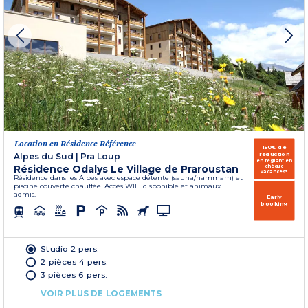
Location en Résidence Référence
150€ de
réduction
Alpes du Sud
|
Pra Loup
en réglant en
Résidence Odalys Le Village de Praroustan
chèque
vacances*
Résidence dans les Alpes avec espace détente (sauna/hammam) et
piscine couverte chauffée. Accès WIFI disponible et animaux
admis.
Early
booking
Studio 2 pers.
2 pièces 4 pers.
3 pièces 6 pers.
VOIR PLUS DE LOGEMENTS