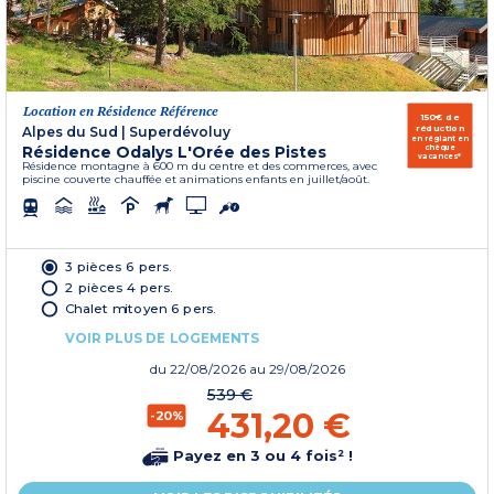
Location en Résidence Référence
150€ de
réduction
Alpes du Sud
|
Superdévoluy
en réglant en
Résidence Odalys L'Orée des Pistes
chèque
vacances*
Résidence montagne à 600 m du centre et des commerces, avec
piscine couverte chauffée et animations enfants en juillet/août.
3 pièces 6 pers.
2 pièces 4 pers.
Chalet mitoyen 6 pers.
VOIR PLUS DE LOGEMENTS
du
22/08/2026
au 29/08/2026
539 €
431,20 €
-20%
Payez en 3 ou 4 fois² !