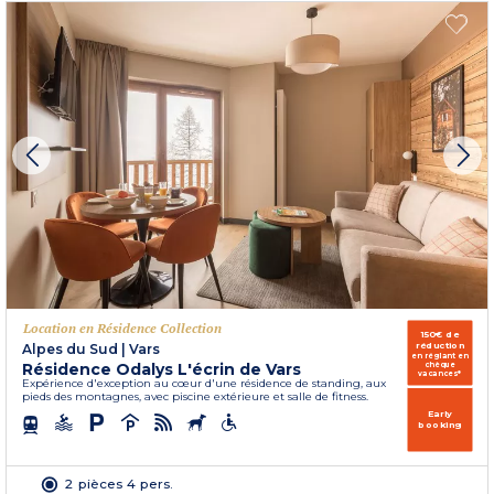
Location en Résidence Collection
150€ de
réduction
Alpes du Sud
|
Vars
en réglant en
Résidence Odalys L'écrin de Vars
chèque
vacances*
Expérience d'exception au cœur d'une résidence de standing, aux
pieds des montagnes, avec piscine extérieure et salle de fitness.
Early
booking
2 pièces 4 pers.