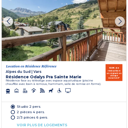
Location en Résidence Référence
150€ de
réduction
Alpes du Sud
|
Vars
en réglant en
Résidence Odalys Pra Sainte Marie
chèque
vacances*
Résidence face au télésiège avec espace aqualudique (piscine
chauffée avec bain à remous, hammam, salle de remise en forme).
Studio 2 pers.
2 pièces 4 pers.
2/3 pièces 6 pers.
VOIR PLUS DE LOGEMENTS