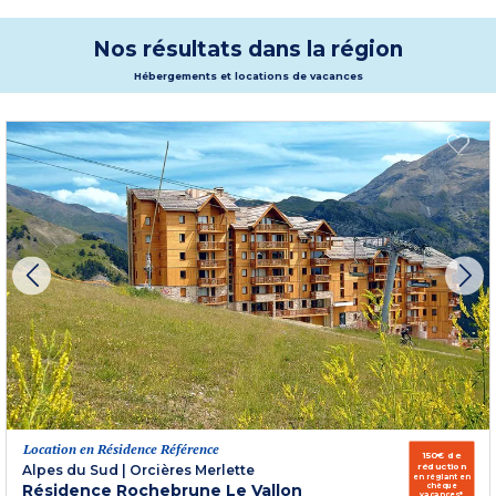
pédestres et ses 35 km de pistes de VTT, un programme agréable et idéal
pour admirer les panoramas montagneux. Côté culture, le village détient un
patrimoine extrêmement riche : architectural, civil, religieux et rural. Vous
Nos résultats dans la région
n’aurez pas le temps de vous ennuyer dans votre location vacances au Puy
Saint Vincent !
Hébergements et locations de vacances
Plus d'informations
Location en Résidence Référence
150€ de
réduction
Alpes du Sud
|
Orcières Merlette
en réglant en
Résidence Rochebrune Le Vallon
chèque
vacances*