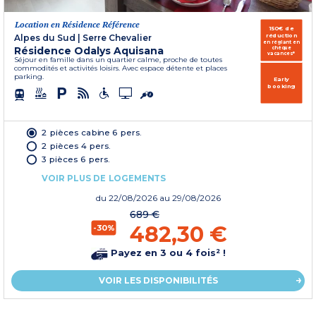
Location en Résidence Référence
150€ de
réduction
Alpes du Sud
|
Serre Chevalier
en réglant en
Résidence Odalys Aquisana
chèque
vacances*
Séjour en famille dans un quartier calme, proche de toutes
commodités et activités loisirs. Avec espace détente et places
parking.
Early
booking
2 pièces cabine 6 pers.
2 pièces 4 pers.
3 pièces 6 pers.
VOIR PLUS DE LOGEMENTS
du
22/08/2026
au 29/08/2026
689 €
482,30 €
-30%
Payez en 3 ou 4 fois² !
VOIR LES DISPONIBILITÉS