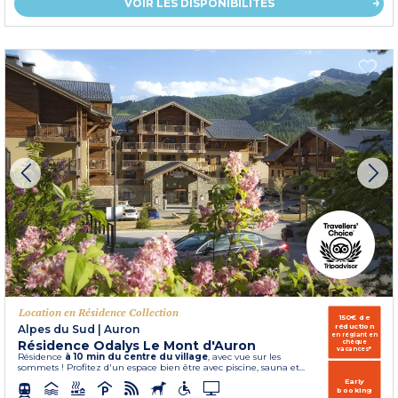
VOIR LES DISPONIBILITÉS
Location en Résidence Collection
150€ de
réduction
Alpes du Sud
|
Auron
en réglant en
Résidence Odalys Le Mont d'Auron
chèque
vacances*
Résidence
à 10 min du centre du village
, avec vue sur les
sommets ! Profitez d'un espace bien être avec piscine, sauna et...
Early
booking