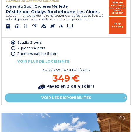
Location en Résidence Collection
150€ de
réduction
Alpes du Sud
|
Orcières Merlette
en réglant en
Résidence Odalys Rochebrune Les Cimes
chèque
vacances*
Location montagne été : piscine couverte chauffée, spa et fitness à
votre disposition pour se détendre après une journée nature.
Early
booking
Studio 2 pers.
2 pièces 4 pers.
2 pièces cabine 6 pers.
VOIR PLUS DE LOGEMENTS
du
12/12/2026
au 19/12/2026
349 €
Payez en 3 ou 4 fois² !
VOIR LES DISPONIBILITÉS