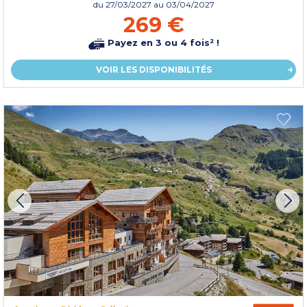
du
27/03/2027
au 03/04/2027
269 €
Payez en 3 ou 4 fois² !
VOIR LES DISPONIBILITÉS