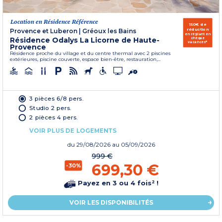
Location en Résidence Référence
150€ de
réduction
Provence et Luberon
|
Gréoux les Bains
en réglant en
Résidence Odalys La Licorne de Haute-
chèque
vacances*
Provence
Résidence proche du village et du centre thermal avec 2 piscines
extérieures, piscine couverte, espace bien-être, restauration,...
3 pièces 6/8 pers.
Studio 2 pers.
2 pièces 4 pers.
VOIR PLUS DE LOGEMENTS
du
29/08/2026
au 05/09/2026
999 €
699,30 €
-30%
Payez en 3 ou 4 fois² !
VOIR LES DISPONIBILITÉS