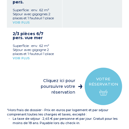
pers.
Superficie : env. 62 m²
Séjour avec gigognes 2
places et 1 fauteuil 1 place
Kitchenette équipée
VOIR PLUS
(réfrigérateur, plaques de
cuisson, micro-ondes, lave-
2/3 pièces 6/7
vaisselle, cafetière à
pers. vue mer
capsules)
1 chambre avec 1 lit double
Superficie : env. 62 m²
(160 cm) avec douche et
Séjour avec gigogne 2
WC
places et 1 fauteuil 1 place
1 chambre avec 2 lits
Kitchenette équipée
superposés
VOIR PLUS
(réfrigérateur, plaques de
1 salle de douche avec
cuisson, micro-ondes, lave-
sèche-cheveux
vaisselle, cafetière à
WC séparé
capsules)
Climatisation
1 chambre avec 1 lit double
Au 1er et 2e étage (côté
VOTRE
Cliquez ici pour
(160 cm)
Ouest/Mer)
RÉSERVATION
1 chambre avec 2 lits
poursuivre votre
superposés
réservation
2 salles de douche, sèche-
cheveux
1 WC séparé
Climatisation
¹Hors frais de dossier - Prix en euros par logement et par séjour
Situé au 3e étage :
accessible par ascenseur
comprenant toutes les charges et taxes, excepté :
jusqu'au 2e étage, puis
La taxe de séjour : 2,45 € par personne et par jour. Gratuit pour les
par les escaliers.
moins de 18 ans. Payable lors du check-in.
Appartement Vue Mer