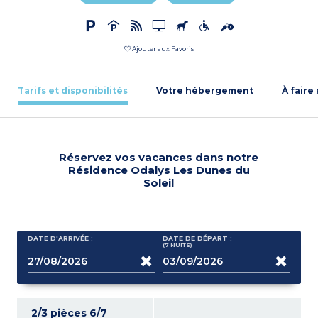
Ajouter aux Favoris
Tarifs et disponibilités
Votre hébergement
À faire
Réservez vos vacances dans notre
Résidence Odalys Les Dunes du
Soleil
DATE D'ARRIVÉE :
DATE DE DÉPART :
(7
NUITS
)
2/3 pièces 6/7