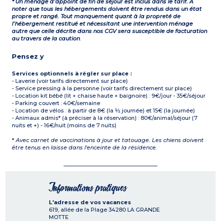
* Un ménage d’appoint de fin de séjour est inclus dans le tarif. À
noter que tous les hébergements doivent être rendus dans un état
propre et rangé. Tout manquement quant à la propreté de
l’hébergement restitué et nécessitant une intervention ménage
autre que celle décrite dans nos CGV sera susceptible de facturation
au travers de la caution
.
Pensez y
Services optionnels à régler sur place :
- Laverie (voir tarifs directement sur place)
- Service pressing à la personne (voir tarifs directement sur place)
- Location kit bébé (lit + chaise haute + baignoire) : 9€/jour - 35€/séjour
- Parking couvert : 40€/semaine
- Location de vélos : à partir de 8€ (la ½ journée) et 15€ (la journée)
- Animaux admis* (à préciser à la réservation) : 80€/animal/séjour (7
nuits et +) - 16€/nuit (moins de 7 nuits)
*
Avec carnet de vaccinations à jour et tatouage. Les chiens doivent
être tenus en laisse dans l'enceinte de la résidence.
Informations pratiques
L'adresse de vos vacances
619, allée de la Plage
34280
LA GRANDE
MOTTE