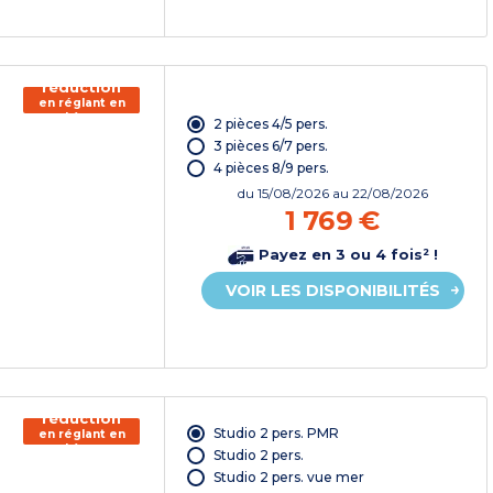
150€ de
réduction
en réglant en
chèque
2 pièces 4/5 pers.
vacances*
3 pièces 6/7 pers.
4 pièces 8/9 pers.
du
15/08/2026
au 22/08/2026
1 769 €
Payez en 3 ou 4 fois² !
VOIR LES DISPONIBILITÉS
150€ de
réduction
Studio 2 pers. PMR
en réglant en
chèque
Studio 2 pers.
vacances*
Studio 2 pers. vue mer