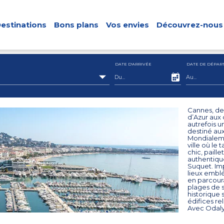
estinations
Bons plans
Vos envies
Découvrez-nous
DATE D'ARRIVÉE
DATE DE DÉPAR
Cannes, des
d’Azur aux 
autrefois u
destiné aux
Mondialeme
ville où le
chic, paill
authentique
Suquet. Imp
lieux emblé
en parcoura
plages de s
historique s
édifices re
Avec Odalys