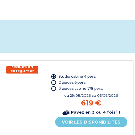
150€ de
réduction
en réglant en
chèque
Studio cabine 4 pers.
vacances*
2 pièces 6 pers.
3 pièces cabine 7/8 pers.
du
29/08/2026
au 05/09/2026
619 €
Payez en 3 ou 4 fois² !
VOIR LES DISPONIBILITÉS