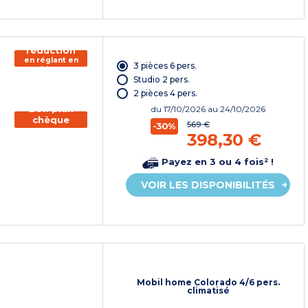
150€ de
réduction
en réglant en
3 pièces 6 pers.
chèque
vacances*
Studio 2 pers.
2 pièces 4 pers.
Bon plan
du
17/10/2026
au 24/10/2026
chèque
569 €
-30%
vacances
398,30 €
Payez en 3 ou 4 fois² !
VOIR LES DISPONIBILITÉS
Mobil home Colorado 4/6 pers.
climatisé