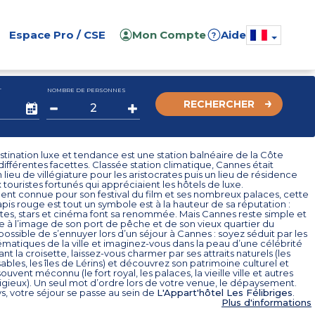
Espace Pro / CSE
Mon Compte
Aide
?
T
NOMBRE DE PERSONNES
RECHERCHER
tination luxe et tendance est une station balnéaire de la Côte
différentes facettes. Classée station climatique, Cannes était
n lieu de villégiature pour les aristocrates puis un lieu de résidence
 touristes fortunés qui appréciaient les hôtels de luxe.
nt connue pour son festival du film et ses nombreux palaces, cette
 tapis rouge est tout un symbole est à la hauteur de sa réputation :
ettes, stars et cinéma font sa renommée. Mais Cannes reste simple et
 à l’image de son port de pêche et de son vieux quartier du
ossible de s’ennuyer lors d’un séjour à Cannes : soyez séduit par les
matiques de la ville et imaginez-vous dans la peau d’une célébrité
nt la croisette, laissez-vous charmer par ses attraits naturels (les
ables, les îles de Lérins) et découvrez son patrimoine culturel et
ouvent méconnu (le fort royal, les palaces, la vieille ville et autres
ligieux). Un seul mot d’ordre lors de votre venue, le dépaysement.
, votre séjour se passe au sein de
L'Appart'hôtel Les Félibriges
.
Plus d'informations