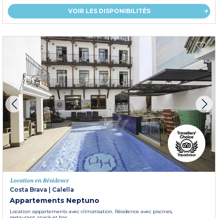
VOIR LES DISPONIBILITÉS
Location en Résidence
Costa Brava
|
Calella
Appartements Neptuno
Location appartements avec climatisation. Résidence avec piscines,
restaurant, snack et bar.