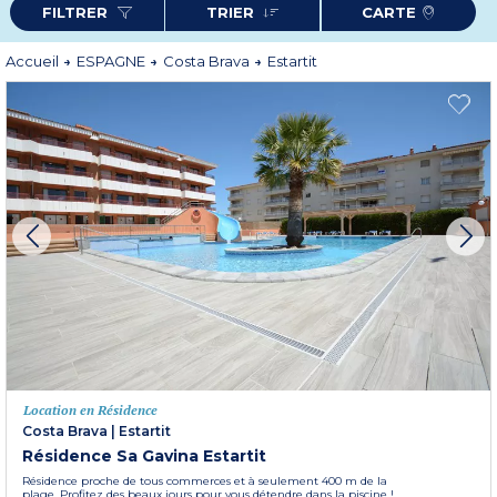
FILTRER
TRIER
CARTE
Avec son climat doux, Estartit séduit par son temps chaud et sec et des
températures estivales en moyenne à 28°C. Pour profiter de cette
destination ensoleillée, Odalys Vacances vous propose divers types
d'hébergements en Résidence (
Castell Montgri
,
Sa Gavina Estartit
).
Accueil
ESPAGNE
Costa Brava
Estartit
Plus d'informations
Location en Résidence
Costa Brava
|
Estartit
Résidence Sa Gavina Estartit
Résidence proche de tous commerces et à seulement 400 m de la
plage. Profitez des beaux jours pour vous détendre dans la piscine !