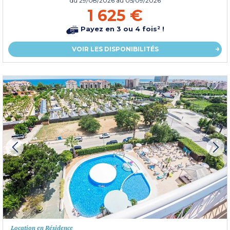
du
29/08/2026
au 05/09/2026
1 625 €
Payez en 3 ou 4 fois² !
VOIR LES DISPONIBILITÉS
Location en Résidence