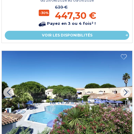
du
29/08/2026
au 05/09/2026
639 €
447,30 €
-30%
Payez en 3 ou 4 fois² !
VOIR LES DISPONIBILITÉS