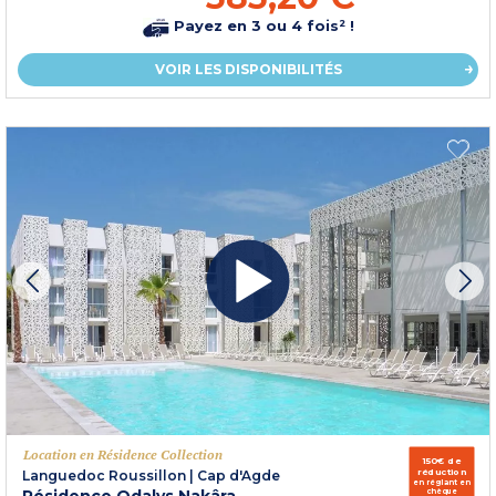
Payez en 3 ou 4 fois² !
VOIR LES DISPONIBILITÉS
Location en Résidence Collection
150€ de
réduction
Languedoc Roussillon
|
Cap d'Agde
en réglant en
chèque