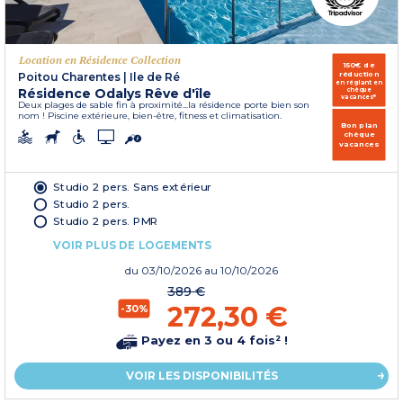
Location en Résidence Collection
150€ de
réduction
Poitou Charentes
|
Ile de Ré
en réglant en
Résidence Odalys Rêve d'île
chèque
vacances*
Deux plages de sable fin à proximité...la résidence porte bien son
nom ! Piscine extérieure, bien-être, fitness et climatisation.
Bon plan
chèque
vacances
Studio 2 pers. Sans extérieur
Studio 2 pers.
Studio 2 pers. PMR
VOIR PLUS DE LOGEMENTS
du
03/10/2026
au 10/10/2026
389 €
272,30 €
-30%
Payez en 3 ou 4 fois² !
VOIR LES DISPONIBILITÉS