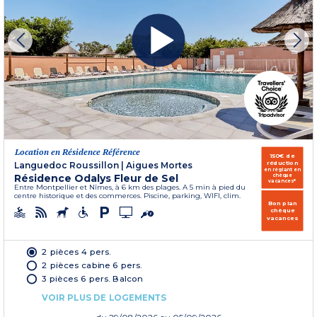
Location en Résidence Référence
150€ de
réduction
Languedoc Roussillon
|
Aigues Mortes
en réglant en
Résidence Odalys Fleur de Sel
chèque
vacances*
Entre Montpellier et Nîmes, à 6 km des plages. A 5 min à pied du
centre historique et des commerces. Piscine, parking, WIFI, clim.
Bon plan
chèque
vacances
2 pièces 4 pers.
2 pièces cabine 6 pers.
3 pièces 6 pers. Balcon
VOIR PLUS DE LOGEMENTS