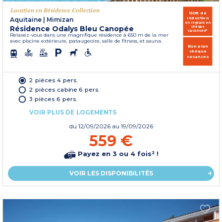
Location en Résidence Collection
150€ de
réduction
Aquitaine
|
Mimizan
en réglant en
Résidence Odalys Bleu Canopée
chèque
vacances*
Relaxez-vous dans une magnifique résidence à 650 m de la mer
avec piscine extérieure, pataugeoire, salle de fitness, et sauna.
Bon plan
chèque
vacances
2 pièces 4 pers.
2 pièces cabine 6 pers.
3 pièces 6 pers.
VOIR PLUS DE LOGEMENTS
du
12/09/2026
au 19/09/2026
559 €
Payez en 3 ou 4 fois² !
VOIR LES DISPONIBILITÉS