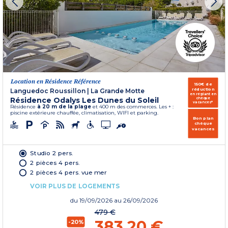
Location en Résidence Référence
150€ de
réduction
Languedoc Roussillon
|
La Grande Motte
en réglant en
Résidence Odalys Les Dunes du Soleil
chèque
vacances*
Résidence
à 20 m de la plage
et 400 m des commerces. Les + :
piscine extérieure chauffée, climatisation, WIFI et parking.
Bon plan
chèque
vacances
Studio 2 pers.
2 pièces 4 pers.
2 pièces 4 pers. vue mer
VOIR PLUS DE LOGEMENTS
du
19/09/2026
au 26/09/2026
479 €
383,20 €
-20%