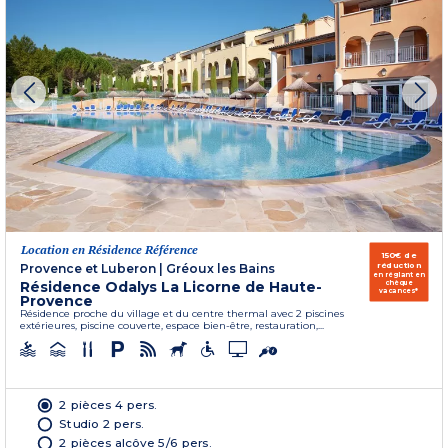
Location en Résidence Référence
150€ de
réduction
Provence et Luberon
|
Gréoux les Bains
en réglant en
Résidence Odalys La Licorne de Haute-
chèque
vacances*
Provence
Résidence proche du village et du centre thermal avec 2 piscines
extérieures, piscine couverte, espace bien-être, restauration,...
2 pièces 4 pers.
Studio 2 pers.
2 pièces alcôve 5/6 pers.