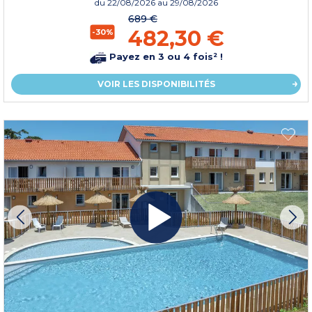
du
22/08/2026
au 29/08/2026
689 €
482,30 €
-30%
Payez en 3 ou 4 fois² !
VOIR LES DISPONIBILITÉS