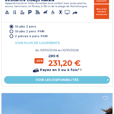
Résidence Odalys Nakâra
vacances*
Appartements et villas climatisés tout confort avec accès piscine,
sauna, hammam, et fitness, à 150 m de la plage de Rochelongue.
Bon plan
chèque
vacances
Studio 2 pers.
Studio 2 pers. PMR
2 pièces 4 pers. PMR
VOIR PLUS DE LOGEMENTS
du
03/10/2026
au 10/10/2026
289 €
231,20 €
-20%
Payez en 3 ou 4 fois² !
VOIR LES DISPONIBILITÉS