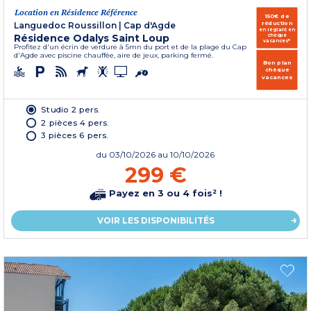
Location en Résidence Référence
150€ de
réduction
Languedoc Roussillon
|
Cap d'Agde
en réglant en
Résidence Odalys Saint Loup
chèque
vacances*
Profitez d'un écrin de verdure à 5mn du port et de la plage du Cap
d'Agde avec piscine chauffée, aire de jeux, parking fermé.
Bon plan
chèque
vacances
Studio 2 pers.
2 pièces 4 pers.
3 pièces 6 pers.
du
03/10/2026
au 10/10/2026
299 €
Payez en 3 ou 4 fois² !
VOIR LES DISPONIBILITÉS