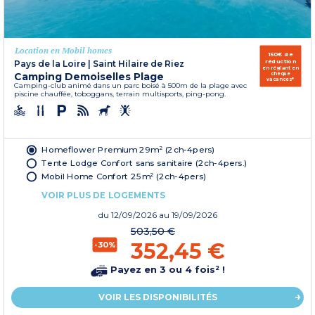
Location en Mobil homes
150€ de
réduction
Pays de la Loire
|
Saint Hilaire de Riez
en réglant en
Camping Demoiselles Plage
chèque
vacances*
Camping-club animé dans un parc boisé à 500m de la plage avec
piscine chauffée, toboggans, terrain multisports, ping-pong.
Homeflower Premium 29m² (2ch-4pers)
Tente Lodge Confort sans sanitaire (2ch-4pers.)
Mobil Home Confort 25m² (2ch-4pers)
VOIR PLUS DE LOGEMENTS
du
12/09/2026
au 19/09/2026
503,50 €
352,45 €
-30%
Payez en 3 ou 4 fois² !
VOIR LES DISPONIBILITÉS