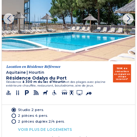
Location en Résidence Référence
150€ de
réduction
Aquitaine
|
Hourtin
en réglant en
Résidence Odalys du Port
chèque
vacances*
Résidence
à 300 m du lac d'Hourtin
et des plages avec piscine
extérieure chauffée, restaurant, boulodrome, aire de jeux.
Studio 2 pers.
2 pièces 4 pers.
2 pièces duplex 2/4 pers.
VOIR PLUS DE LOGEMENTS