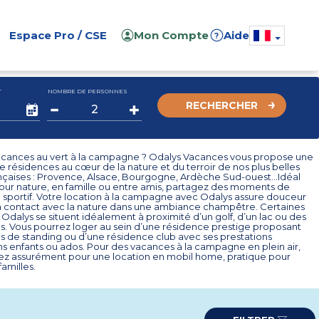
Espace Pro / CSE
Mon Compte
Aide
?
T
NOMBRE DE PERSONNES
RECHERCHER
acances au vert à la campagne ? Odalys Vacances vous propose une
e résidences au cœur de la nature et du terroir de nos plus belles
ançaises : Provence, Alsace, Bourgogne, Ardèche Sud-ouest…Idéal
jour nature, en famille ou entre amis, partagez des moments de
 sportif. Votre location à la campagne avec Odalys assure douceur
en contact avec la nature dans une ambiance champêtre. Certaines
Odalys se situent idéalement à proximité d’un golf, d’un lac ou des
 Vous pourrez loger au sein d’une résidence prestige proposant
s de standing ou d’une résidence club avec ses prestations
s enfants ou ados. Pour des vacances à la campagne en plein air,
ez assurément pour une location en mobil home, pratique pour
familles.