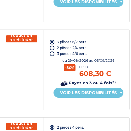
VOIR LES DISPONIBILITÉS
150€ de
réduction
en réglant en
3 pièces 6/7 pers.
chèque
vacances*
2 pièces 2/4 pers.
3 pièces 4/6 pers.
du
29/08/2026
au 05/09/2026
869 €
-30%
608,30 €
Payez en 3 ou 4 fois² !
VOIR LES DISPONIBILITÉS
150€ de
réduction
2 pièces 4 pers.
en réglant en