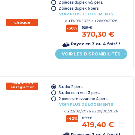
chèque
2 pièces duplex 4/5 pers.
vacances*
2 pièces duplex 6 pers.
VOIR PLUS DE LOGEMENTS
Bon plan
du
19/09/2026
au 26/09/2026
chèque
vacances
529 €
-30%
370,30 €
Payez en 3 ou 4 fois² !
VOIR LES DISPONIBILITÉS
150€ de
réduction
Studio 2 pers.
en réglant en
chèque
Studio coin nuit 3 pers.
vacances*
2 pièces mezzanine 4 pers.
VOIR PLUS DE LOGEMENTS
du
22/08/2026
au 29/08/2026
699 €
-40%
419,40 €
Payez en 3 ou 4 fois² !