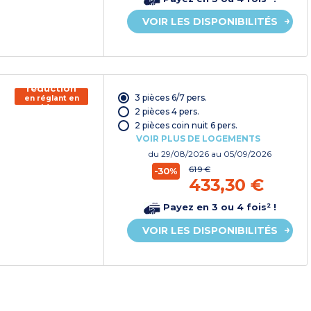
VOIR LES DISPONIBILITÉS
150€ de
réduction
3 pièces 6/7 pers.
en réglant en
chèque
2 pièces 4 pers.
vacances*
2 pièces coin nuit 6 pers.
VOIR PLUS DE LOGEMENTS
du
29/08/2026
au 05/09/2026
619 €
-30%
433,30 €
Payez en 3 ou 4 fois² !
VOIR LES DISPONIBILITÉS