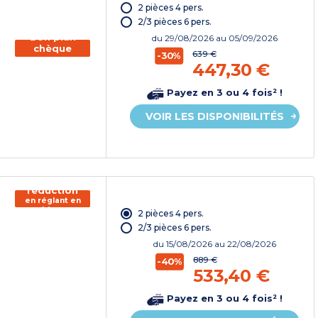
vacances*
2 pièces 4 pers.
2/3 pièces 6 pers.
Bon plan
du
29/08/2026
au 05/09/2026
chèque
639 €
-30%
vacances
447,30 €
Payez en 3 ou 4 fois² !
VOIR LES DISPONIBILITÉS
150€ de
réduction
en réglant en
chèque
2 pièces 4 pers.
vacances*
2/3 pièces 6 pers.
du
15/08/2026
au 22/08/2026
889 €
-40%
533,40 €
Payez en 3 ou 4 fois² !