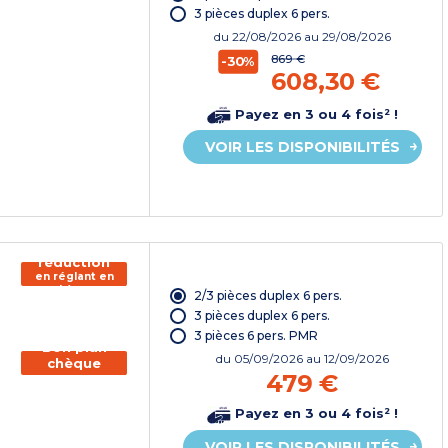
vacances*
3 pièces duplex 6 pers.
du
22/08/2026
au 29/08/2026
869 €
-30%
608,30 €
Payez en 3 ou 4 fois² !
VOIR LES DISPONIBILITÉS
150€ de
réduction
en réglant en
chèque
2/3 pièces duplex 6 pers.
vacances*
3 pièces duplex 6 pers.
3 pièces 6 pers. PMR
Bon plan
du
05/09/2026
au 12/09/2026
chèque
479 €
vacances
Payez en 3 ou 4 fois² !
VOIR LES DISPONIBILITÉS