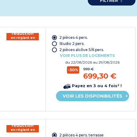
FILTRER
150€ de
réduction
2 pièces 4 pers.
en réglant en
chèque
Studio 2 pers.
vacances*
2 pièces alcôve 5/6 pers.
VOIR PLUS DE LOGEMENTS
du
22/08/2026
au 29/08/2026
999 €
-30%
699,30 €
Payez en 3 ou 4 fois² !
VOIR LES DISPONIBILITÉS
150€ de
réduction
en réglant en
chèque
2 pièces 4 pers. terrasse