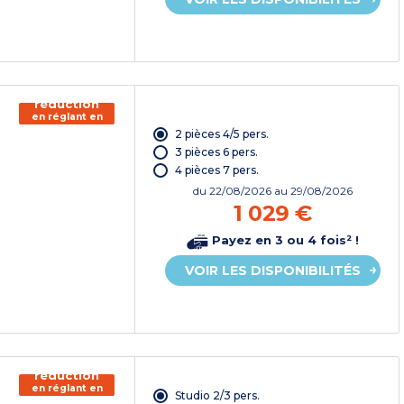
150€ de
réduction
en réglant en
chèque
2 pièces 4/5 pers.
vacances*
3 pièces 6 pers.
4 pièces 7 pers.
du
22/08/2026
au 29/08/2026
1 029 €
Payez en 3 ou 4 fois² !
VOIR LES DISPONIBILITÉS
150€ de
réduction
en réglant en
Studio 2/3 pers.
chèque