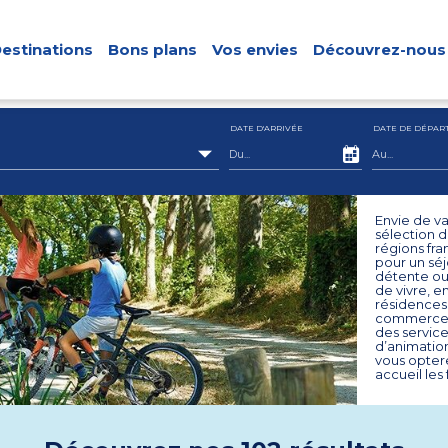
estinations
Bons plans
Vos envies
Découvrez-nous
DATE D'ARRIVÉE
DATE DE DÉPAR
Envie de v
sélection d
régions fr
pour un sé
détente ou
de vivre, 
résidences 
commerces.
des service
d’animation
vous opter
accueil les 