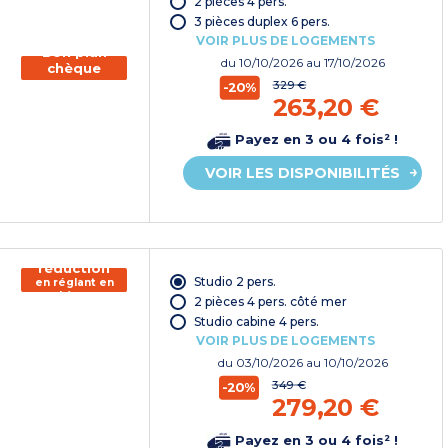
2 pièces 4 pers.
vacances*
3 pièces duplex 6 pers.
VOIR PLUS DE LOGEMENTS
Bon plan
du
10/10/2026
au 17/10/2026
chèque
vacances
329 €
-20%
263,20 €
Payez en 3 ou 4 fois² !
VOIR LES DISPONIBILITÉS
150€ de
réduction
Studio 2 pers.
en réglant en
chèque
2 pièces 4 pers. côté mer
vacances*
Studio cabine 4 pers.
VOIR PLUS DE LOGEMENTS
du
03/10/2026
au 10/10/2026
349 €
-20%
279,20 €
Payez en 3 ou 4 fois² !