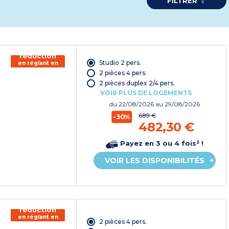
FILTRER
150€ de
réduction
Studio 2 pers.
en réglant en
chèque
2 pièces 4 pers.
vacances*
2 pièces duplex 2/4 pers.
VOIR PLUS DE LOGEMENTS
du
22/08/2026
au 29/08/2026
689 €
-30%
482,30 €
Payez en 3 ou 4 fois² !
VOIR LES DISPONIBILITÉS
150€ de
réduction
en réglant en
2 pièces 4 pers.
chèque