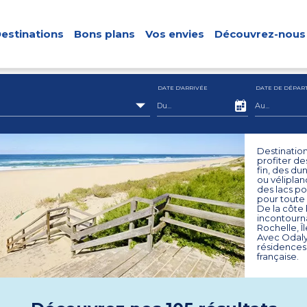
estinations
Bons plans
Vos envies
Découvrez-nous
DATE D'ARRIVÉE
DATE DE DÉPAR
Destination
profiter de
fin, des du
ou véliplan
des lacs po
pour toute l
De la côte 
incontourna
Rochelle, Îl
Avec Odalys
résidences 
française.