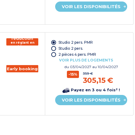
VOIR LES DISPONIBILITÉS
150€ de
réduction
Studio 2 pers. PMR
en réglant en
chèque
Studio 2 pers.
vacances*
2 pièces 4 pers. PMR
VOIR PLUS DE LOGEMENTS
du
03/04/2027
au 10/04/2027
Early booking
359 €
-15%
305,15 €
Payez en 3 ou 4 fois² !
VOIR LES DISPONIBILITÉS