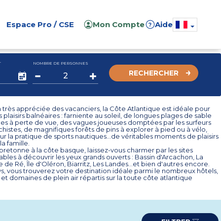
Espace Pro / CSE
Mon Compte
Aide
?
T
NOMBRE DE PERSONNES
RECHERCHER
 très appréciée des vacanciers, la Côte Atlantique est idéale pour
s plaisirs balnéaires : farniente au soleil, de longues plages de sable
nes à perte de vue, des vagues joueuses domptées par les surfeurs
chistes, de magnifiques forêts de pins à explorer à pied ou à vélo,
ur la pratique de sports nautiques...de véritables moments de plaisirs
a famille.
bretonne à la côte basque, laissez-vous charmer par les sites
bles à découvrir les yeux grands ouverts : Bassin d'Arcachon, La
e de Ré, Île d'Oléron, Biarritz, Les Landes...et bien d'autres encore.
, vous trouverez votre destination idéale parmi le nombreux hôtels,
et domaines de plein air répartis sur la toute côte atlantique