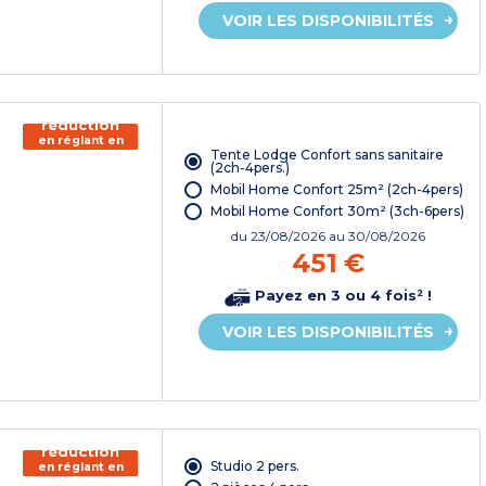
VOIR LES DISPONIBILITÉS
150€ de
réduction
en réglant en
Tente Lodge Confort sans sanitaire
chèque
(2ch-4pers.)
vacances*
Mobil Home Confort 25m² (2ch-4pers)
Mobil Home Confort 30m² (3ch-6pers)
du
23/08/2026
au 30/08/2026
451 €
Payez en 3 ou 4 fois² !
VOIR LES DISPONIBILITÉS
150€ de
réduction
Studio 2 pers.
en réglant en
chèque