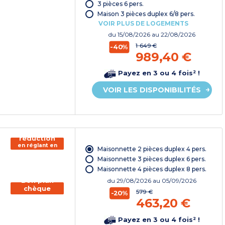
chèque
3 pièces 6 pers.
vacances*
Maison 3 pièces duplex 6/8 pers.
VOIR PLUS DE LOGEMENTS
du
15/08/2026
au 22/08/2026
1 649 €
-40%
989,40 €
Payez en 3 ou 4 fois² !
VOIR LES DISPONIBILITÉS
150€ de
réduction
en réglant en
Maisonnette 2 pièces duplex 4 pers.
chèque
vacances*
Maisonnette 3 pièces duplex 6 pers.
Maisonnette 4 pièces duplex 8 pers.
Bon plan
du
29/08/2026
au 05/09/2026
chèque
579 €
-20%
vacances
463,20 €
Payez en 3 ou 4 fois² !