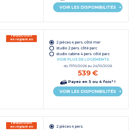
VOIR LES DISPONIBILITÉS
150€ de
réduction
en réglant en
2 pièces 4 pers. côté mer
chèque
vacances*
studio 2 pers. côté parc
studio cabine 4 pers. côté parc
VOIR PLUS DE LOGEMENTS
du
17/10/2026
au 24/10/2026
539 €
Payez en 3 ou 4 fois² !
VOIR LES DISPONIBILITÉS
150€ de
réduction
2 pièces 4 pers.
en réglant en