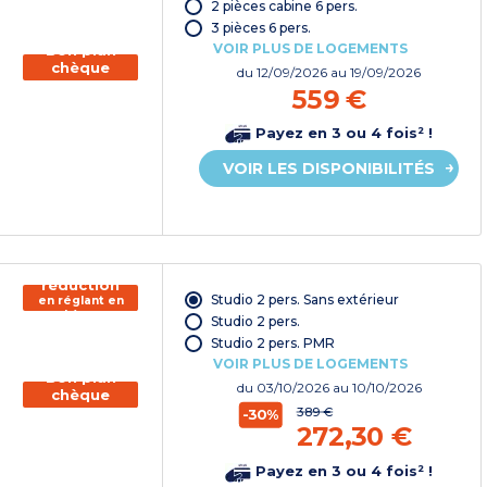
vacances*
2 pièces cabine 6 pers.
3 pièces 6 pers.
VOIR PLUS DE LOGEMENTS
Bon plan
chèque
du
12/09/2026
au 19/09/2026
vacances
559 €
Payez en 3 ou 4 fois² !
VOIR LES DISPONIBILITÉS
150€ de
réduction
Studio 2 pers. Sans extérieur
en réglant en
chèque
Studio 2 pers.
vacances*
Studio 2 pers. PMR
VOIR PLUS DE LOGEMENTS
Bon plan
du
03/10/2026
au 10/10/2026
chèque
vacances
389 €
-30%
272,30 €
Payez en 3 ou 4 fois² !