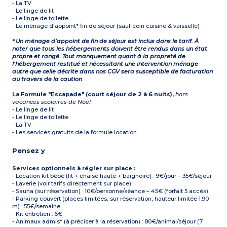
- La TV
- Le linge de lit
- Le linge de toilette
- Le ménage d'appoint* fin de séjour (sauf coin cuisine & vaisselle)
* Un ménage d’appoint de fin de séjour est inclus dans le tarif. À
noter que tous les hébergements doivent être rendus dans un état
propre et rangé. Tout manquement quant à la propreté de
l’hébergement restitué et nécessitant une intervention ménage
autre que celle décrite dans nos CGV sera susceptible de facturation
au travers de la caution
.
La Formule "Escapade" (court séjour de 2 à 6 nuits),
hors
vacances scolaires de Noël
:
- Le linge de lit
- Le linge de toilette
- La TV
- Les services gratuits de la formule location
Pensez y
Services optionnels à régler sur place :
- Location kit bébé (lit + chaise haute + baignoire) : 9€/jour – 35€/séjour
- Laverie (voir tarifs directement sur place)
- Sauna (sur réservation) : 10€/personne/séance – 45€ (forfait 5 accès)
- Parking couvert (places limitées, sur réservation, hauteur limitée 1.90
m) : 55€/semaine
- Kit entretien : 6€
- Animaux admis* (à préciser à la réservation) : 80€/animal/séjour (7