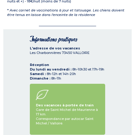
nuits et +) - 18€/nuit (moins de 7 nuits)
*
Avec carnet de vaccinations à jour et tatouage. Les chiens doivent
être tenus en laisse dans l'enceinte de la résidence
Informations pratiques
L'adresse de vos vacances
Les Charbonnières
73450
VALLOIRE
Réception
Du lundi au vendredi :
8h-10h30 et 17h-19h
Samedi :
8h-12h et 14h-20h
Dimanche :
8h-11h
Des vacances à portée de train
Gare de Saint Michel de Maurienne à
17 km.
Correspondance par autocar Saint
Michel / Valloire.