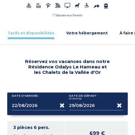
Ajouter aux Favoris
Tarifs et disponibilités
Votre hébergement
À faire
Réservez vos vacances dans notre
Résidence Odalys Le Hameau et
les Chalets de la Vallée d'Or
DATE D'ARRIVÉE :
DATE DE DÉPART :
(7
NUITS
)
3 pièces 6 pers.
699 €