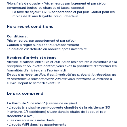
douche
¹Hors frais de dossier - Prix en euros par logement et par séjour
2 chambres avec 1 grand lit
1 chambre avec 2 lits
comprenant toutes les charges et taxes, excepté :
simples
La taxe de séjour : 1,65 € par personne et par jour. Gratuit pour les
1 chambre avec 2 lits
moins de 18 ans. Payable lors du check-in.
superposés (pour les
appartements avec 4
Horaires et conditions
chambres)
Salle de bain + salle de
douche, WC séparé
Conditions
:
Balcon
Prix en euros, par appartement et par séjour.
Caution à régler sur place : 300€/appartement
La caution est détruite ou annulée après inventaire.
Horaires d'arrivée et départ
:
Arrivée le samedi entre 17h et 20h. Selon les horaires d’ouverture de la
réception et pour votre confort, vous avez la possibilité d’effectuer les
formalités d’arrivée dans l’après-midi.
En cas d'arrivée tardive, il est impératif de prévenir la réception de
la résidence le samedi avant 20h qui vous indiquera la marche à
suivre
. Départ le samedi avant 10h
Le prix comprend
La Formule "Location"
(1 semaine ou plus)
:
- L'accès à la piscine semi-couverte chauffée de la résidence (1/3
intérieure, 2/3 extérieure) située dans le chalet de l'accueil (de
décembre à avril)
- Les casiers à skis individuels
- L'accès WIFI dans les appartements