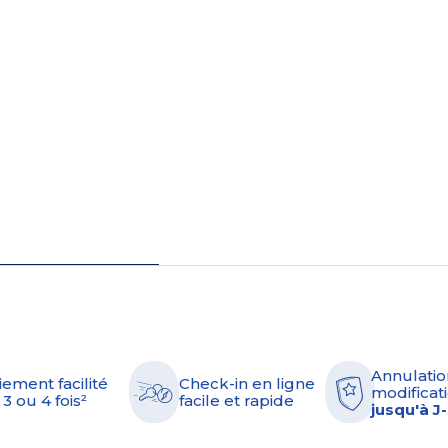
Annulatio
iement facilité
Check-in en ligne
modificati
 3 ou 4 fois²
facile et rapide
jusqu'à J