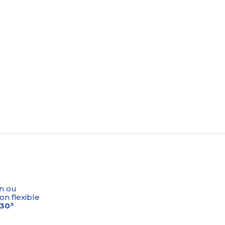
n ou
on flexible
-30³