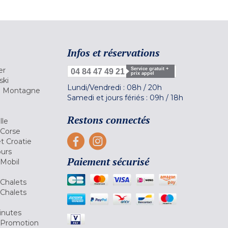
Infos et réservations
er
Service gratuit +
04 84 47 49 21
prix appel
ski
Lundi/Vendredi :
08h
/
20h
la Montagne
Samedi et jours fériés :
09h
/
18h
a
Restons connectés
lle
 Corse
et Croatie
ours
Paiement sécurisé
 Mobil
Chalets
Chalets
inutes
 Promotion