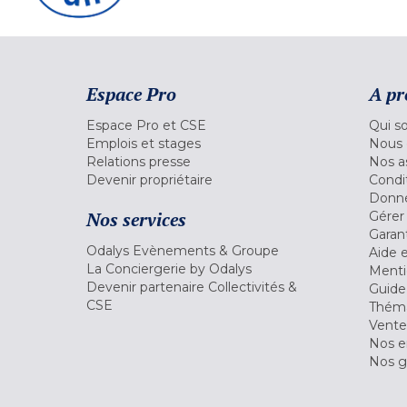
Espace Pro
A pr
Espace Pro et CSE
Qui s
Emplois et stages
Nous 
Relations presse
Nos a
Devenir propriétaire
Condi
Donné
Nos services
Gérer
Garant
Odalys Evènements & Groupe
Aide 
La Conciergerie by Odalys
Menti
Devenir partenaire Collectivités &
Guide
CSE
Théma
Vente
Nos 
Nos g